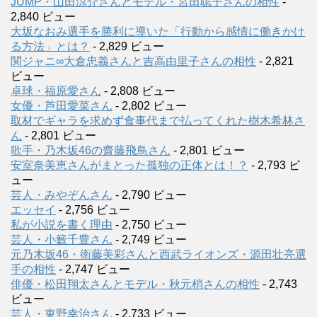
JUMP・山田涼介さんとモデル・宮田聡子さんの相性
-
2,840 ビュー
大坂なおみ選手を勝利に導いた「行動から感情に働きかけ
る方法」とは？
- 2,829 ビュー
関ジャニ∞大倉忠義さんと吉高由里子さんの相性
- 2,821
ビュー
卓球・福原愛さん
- 2,808 ビュー
女優・芦田愛菜さん
- 2,802 ビュー
取材でギャラを求めず食事代まで払ってくれた樹木希林さ
ん
- 2,801 ビュー
歌手・乃木坂46の齋藤飛鳥さん
- 2,801 ビュー
安室奈美恵さんがまとった孤独の正体とは！？
- 2,793 ビ
ュー
芸人・みやぞんさん
- 2,790 ビュー
エッセイ
- 2,756 ビュー
私が小説を書く理由
- 2,750 ビュー
芸人・小籔千豊さん
- 2,749 ビュー
元乃木坂46・衛藤美彩さんと西武ライオンズ・源田壮亮選
手の相性
- 2,747 ビュー
俳優・松田翔太さんとモデル・秋元梢さんの相性
- 2,743
ビュー
芸人・東野幸治さん
- 2,733 ビュー