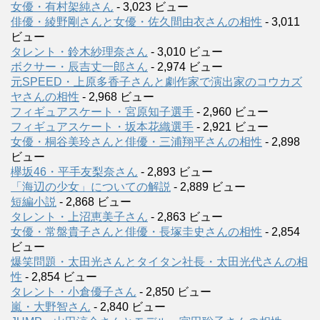
女優・有村架純さん
- 3,023 ビュー
俳優・綾野剛さんと女優・佐久間由衣さんの相性
- 3,011
ビュー
タレント・鈴木紗理奈さん
- 3,010 ビュー
ボクサー・辰吉丈一郎さん
- 2,974 ビュー
元SPEED・上原多香子さんと劇作家で演出家のコウカズ
ヤさんの相性
- 2,968 ビュー
フィギュアスケート・宮原知子選手
- 2,960 ビュー
フィギュアスケート・坂本花織選手
- 2,921 ビュー
女優・桐谷美玲さんと俳優・三浦翔平さんの相性
- 2,898
ビュー
欅坂46・平手友梨奈さん
- 2,893 ビュー
「海辺の少女」についての解説
- 2,889 ビュー
短編小説
- 2,868 ビュー
タレント・上沼恵美子さん
- 2,863 ビュー
女優・常盤貴子さんと俳優・長塚圭史さんの相性
- 2,854
ビュー
爆笑問題・太田光さんとタイタン社長・太田光代さんの相
性
- 2,854 ビュー
タレント・小倉優子さん
- 2,850 ビュー
嵐・大野智さん
- 2,840 ビュー