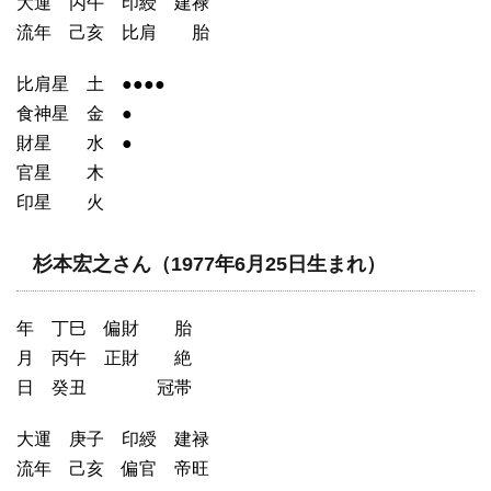
大運 丙午 印綬 建禄
流年 己亥 比肩 胎
比肩星 土 ●●●●
食神星 金 ●
財星 水 ●
官星 木
印星 火
杉本宏之さん（1977年6月25日生まれ）
年 丁巳 偏財 胎
月 丙午 正財 絶
日 癸丑 冠帯
大運 庚子 印綬 建禄
流年 己亥 偏官 帝旺