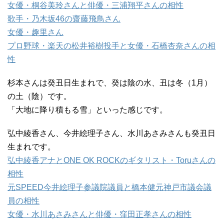
女優・桐谷美玲さんと俳優・三浦翔平さんの相性
歌手・乃木坂46の齋藤飛鳥さん
女優・趣里さん
プロ野球・楽天の松井裕樹投手と女優・石橋杏奈さんの相
性
杉本さんは癸丑日生まれで、癸は陰の水、丑は冬（1月）
の土（陰）です。
「大地に降り積もる雪」といった感じです。
弘中綾香さん、今井絵理子さん、水川あさみさんも癸丑日
生まれです。
弘中綾香アナとONE OK ROCKのギタリスト・Toruさんの
相性
元SPEED今井絵理子参議院議員と橋本健元神戸市議会議
員の相性
女優・水川あさみさんと俳優・窪田正孝さんの相性