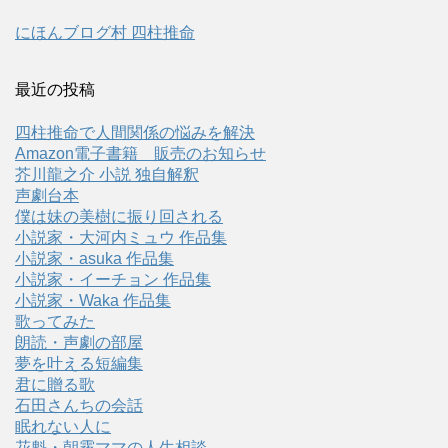
にほんブログ村 四柱推命
最近の投稿
四柱推命で人間関係の悩みを解決
Amazon電子書籍 販売のお知らせ
芥川龍之介 小説 独自解釈
声劇台本
僕は妹の美樹に振り回される
小説家・大河内ミュウ 作品集
小説家・asuka 作品集
小説家・イーチョン 作品集
小説家・Waka 作品集
歌ってみた
朗読・声劇の部屋
夢を叶える短編集
君に贈る歌
石田さんちの会話
眠れない人に
花魁・朝霧ママの人生相談