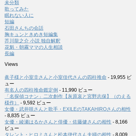
未分類
歌ってみた
眠れない人に
短編
石田さんちの会話
胸キュンときめき短編集
芥川龍之介 小説 独自解釈
花魁・朝霧ママの人生相談
長編
Views
眞子様と小室圭さんと小室佳代さんの四柱推命
- 19,955 ビ
ュー
有名人の四柱推命鑑定例
- 11,990 ビュー
「名探偵コナン」二次創作【灰原哀と宮野志保】（のえる
様作）
- 9,592 ビュー
女優・武井咲さんと歌手・EXILEのTAKAHIROさんの相性
- 8,835 ビュー
女優・綾瀬はるかさんと俳優・佐藤健さんの相性
- 8,166
ビュー
タレント・ヒロミさんと松本伊代さん夫婦の相性
- 8,009