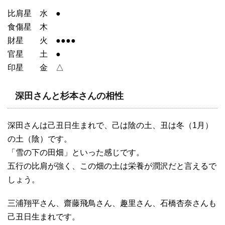
比肩星 水 ●
食傷星 木
財星 火 ●●●●
官星 土 ●
印星 金 △
深田さんと杉本さんの相性
深田さんは己丑日生まれで、己は陰の土、丑は冬（1月）
の土（陰）です。
「雪の下の田畑」といった感じです。
五行の比肩が強く、この畑の土は栄養が潤沢だと言えるで
しょう。
三浦翔平さん、齋藤飛鳥さん、趣里さん、石橋杏奈さんも
己丑日生まれです。