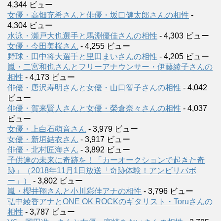
4,344 ビュー
女優・高畑充希さんと俳優・坂口健太郎さんの相性
-
4,304 ビュー
水泳・瀬戸大也選手と馬淵優佳さんの相性
- 4,303 ビュー
女優・今田美桜さん
- 4,255 ビュー
野球・田中将大選手と里田まいさんの相性
- 4,205 ビュー
嵐・二宮和也さんとフリーアナウンサー・伊藤綾子さんの
相性
- 4,173 ビュー
俳優・唐沢寿明さんと女優・山口智子さんの相性
- 4,042
ビュー
俳優・賀来賢人さんと女優・榮倉奈々さんの相性
- 4,037
ビュー
女優・上白石萌音さん
- 3,979 ビュー
女優・新垣結衣さん
- 3,917 ビュー
俳優・北村匠海さん
- 3,892 ビュー
子供達の未来に奇跡を！「カーオークションで起きた奇
跡」（2018年11月1日放送「奇跡体験！アンビリバボ
ー」）
- 3,802 ビュー
嵐・櫻井翔さんと小川彩佳アナの相性
- 3,796 ビュー
弘中綾香アナとONE OK ROCKのギタリスト・Toruさんの
相性
- 3,787 ビュー