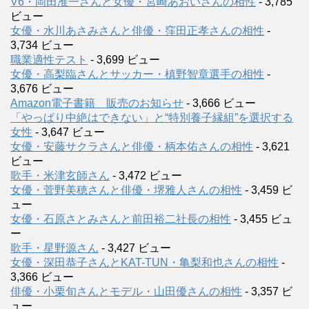
V6・岡田准一さんと女優・宮崎あおいさんの相性
- 3,785
ビュー
女優・水川あさみさんと俳優・窪田正孝さんの相性
-
3,734 ビュー
職業適性テスト
- 3,699 ビュー
女優・高梨臨さんとサッカー・槙野智章選手の相性
-
3,676 ビュー
Amazon電子書籍 販売のお知らせ
- 3,666 ビュー
「やっぱり中絶はできない」と“特別養子縁組”を選択する
女性
- 3,647 ビュー
女優・安藤サクラさんと俳優・柄本佑さんの相性
- 3,621
ビュー
歌手・米津玄師さん
- 3,472 ビュー
女優・菅野美穂さんと俳優・堺雅人さんの相性
- 3,459 ビ
ュー
女優・石原さとみさんと前田裕二社長の相性
- 3,455 ビュ
ー
歌手・星野源さん
- 3,427 ビュー
女優・深田恭子さんとKAT-TUN・亀梨和也さんの相性
-
3,366 ビュー
俳優・小栗旬さんとモデル・山田優さんの相性
- 3,357 ビ
ュー