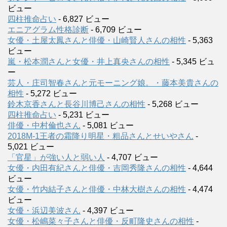
ビュー
四柱推命占い
- 6,827 ビュー
エニアグラム性格診断
- 6,709 ビュー
女優・土屋太鳳さんと俳優・山崎賢人さんの相性
- 5,363
ビュー
嵐・松本潤さんと女優・井上真央さんの相性
- 5,345 ビュ
ー
芸人・庄司智春さんと元モーニング娘。・藤本美貴さんの
相性
- 5,272 ビュー
鈴木京香さんと長谷川博己さんの相性
- 5,268 ビュー
四柱推命占い
- 5,231 ビュー
俳優・中村倫也さん
- 5,081 ビュー
2018M-1王者の霜降り明星・粗品さんとせいやさん
-
5,021 ビュー
「官星」が強い人と弱い人
- 4,707 ビュー
女優・内田有紀さんと俳優・吉岡秀隆さんの相性
- 4,644
ビュー
女優・竹内結子さんと俳優・中林大樹さんの相性
- 4,474
ビュー
女優・浜辺美波さん
- 4,397 ビュー
女優・松嶋菜々子さんと俳優・反町隆史さんの相性
-