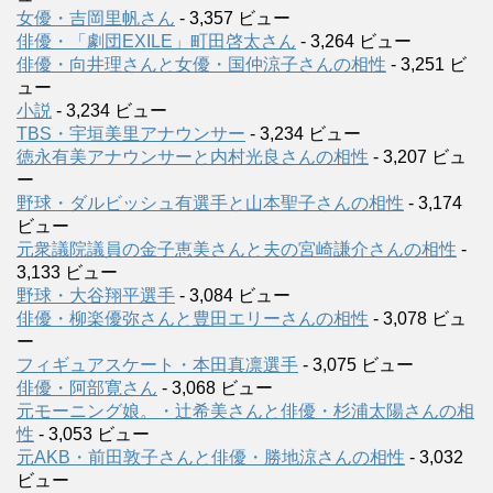
女優・吉岡里帆さん
- 3,357 ビュー
俳優・「劇団EXILE」町田啓太さん
- 3,264 ビュー
俳優・向井理さんと女優・国仲涼子さんの相性
- 3,251 ビ
ュー
小説
- 3,234 ビュー
TBS・宇垣美里アナウンサー
- 3,234 ビュー
徳永有美アナウンサーと内村光良さんの相性
- 3,207 ビュ
ー
野球・ダルビッシュ有選手と山本聖子さんの相性
- 3,174
ビュー
元衆議院議員の金子恵美さんと夫の宮崎謙介さんの相性
-
3,133 ビュー
野球・大谷翔平選手
- 3,084 ビュー
俳優・柳楽優弥さんと豊田エリーさんの相性
- 3,078 ビュ
ー
フィギュアスケート・本田真凛選手
- 3,075 ビュー
俳優・阿部寛さん
- 3,068 ビュー
元モーニング娘。・辻希美さんと俳優・杉浦太陽さんの相
性
- 3,053 ビュー
元AKB・前田敦子さんと俳優・勝地涼さんの相性
- 3,032
ビュー