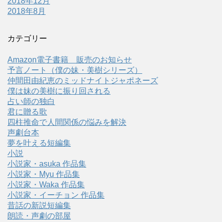
2018年12月
2018年8月
カテゴリー
Amazon電子書籍 販売のお知らせ
予言ノート（僕の妹・美樹シリーズ）
仲間田由紀恵のミッドナイトジャポネーズ
僕は妹の美樹に振り回される
占い師の独白
君に贈る歌
四柱推命で人間関係の悩みを解決
声劇台本
夢を叶える短編集
小説
小説家・asuka 作品集
小説家・Myu 作品集
小説家・Waka 作品集
小説家・イーチョン 作品集
昔話の新説短編集
朗読・声劇の部屋