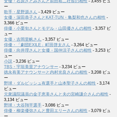
女優・石原さとみさんと前田裕二社長の相性
- 3,455 ビュ
ー
歌手・星野源さん
- 3,429 ビュー
女優・深田恭子さんとKAT-TUN・亀梨和也さんの相性
-
3,366 ビュー
俳優・小栗旬さんとモデル・山田優さんの相性
- 3,357 ビ
ュー
女優・吉岡里帆さん
- 3,357 ビュー
俳優・「劇団EXILE」町田啓太さん
- 3,264 ビュー
俳優・向井理さんと女優・国仲涼子さんの相性
- 3,253 ビ
ュー
小説
- 3,236 ビュー
TBS・宇垣美里アナウンサー
- 3,234 ビュー
徳永有美アナウンサーと内村光良さんの相性
- 3,208 ビュ
ー
野球・ダルビッシュ有選手と山本聖子さんの相性
- 3,174
ビュー
元衆議院議員の金子恵美さんと夫の宮崎謙介さんの相性
-
3,134 ビュー
野球・大谷翔平選手
- 3,086 ビュー
俳優・柳楽優弥さんと豊田エリーさんの相性
- 3,079 ビュ
ー