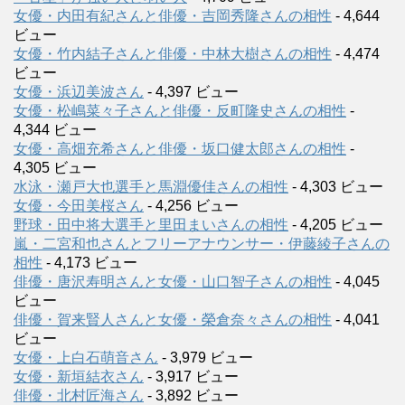
女優・内田有紀さんと俳優・吉岡秀隆さんの相性
- 4,644
ビュー
女優・竹内結子さんと俳優・中林大樹さんの相性
- 4,474
ビュー
女優・浜辺美波さん
- 4,397 ビュー
女優・松嶋菜々子さんと俳優・反町隆史さんの相性
-
4,344 ビュー
女優・高畑充希さんと俳優・坂口健太郎さんの相性
-
4,305 ビュー
水泳・瀬戸大也選手と馬淵優佳さんの相性
- 4,303 ビュー
女優・今田美桜さん
- 4,256 ビュー
野球・田中将大選手と里田まいさんの相性
- 4,205 ビュー
嵐・二宮和也さんとフリーアナウンサー・伊藤綾子さんの
相性
- 4,173 ビュー
俳優・唐沢寿明さんと女優・山口智子さんの相性
- 4,045
ビュー
俳優・賀来賢人さんと女優・榮倉奈々さんの相性
- 4,041
ビュー
女優・上白石萌音さん
- 3,979 ビュー
女優・新垣結衣さん
- 3,917 ビュー
俳優・北村匠海さん
- 3,892 ビュー