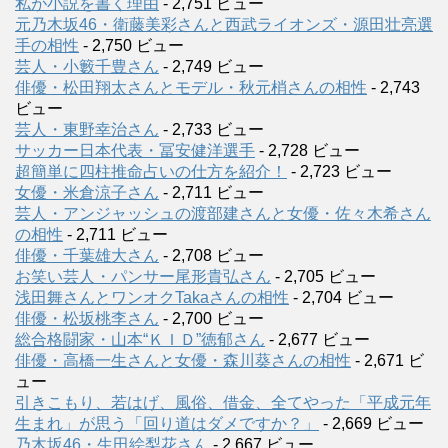
私が小説を書く理由
- 2,751 ビュー
元乃木坂46・衛藤美彩さんと西武ライオンズ・源田壮亮選
手の相性
- 2,750 ビュー
芸人・小籔千豊さん
- 2,749 ビュー
俳優・松田翔太さんとモデル・秋元梢さんの相性
- 2,743
ビュー
芸人・東野幸治さん
- 2,733 ビュー
サッカー日本代表・冨安健洋選手
- 2,728 ビュー
超簡単に四柱推命占いの仕方を紹介！
- 2,723 ビュー
女優・米倉涼子さん
- 2,711 ビュー
芸人・アンジャッシュの渡部建さんと女優・佐々木希さん
の相性
- 2,711 ビュー
俳優・千葉雄大さん
- 2,708 ビュー
お笑い芸人・パンサー尾形貴弘さん
- 2,705 ビュー
浅田舞さんとワンオクTakaさんの相性
- 2,704 ビュー
俳優・松坂桃李さん
- 2,700 ビュー
総合格闘家・山本“ＫＩＤ”徳郁さん
- 2,677 ビュー
俳優・高橋一生さんと女優・森川葵さんの相性
- 2,671 ビ
ュー
引きこもり、若はげ、風俗、借金、全てやった「平成元年
生まれ」が思う「回り道はダメですか？」
- 2,669 ビュー
乃木坂46・生田絵梨花さん
- 2,667 ビュー