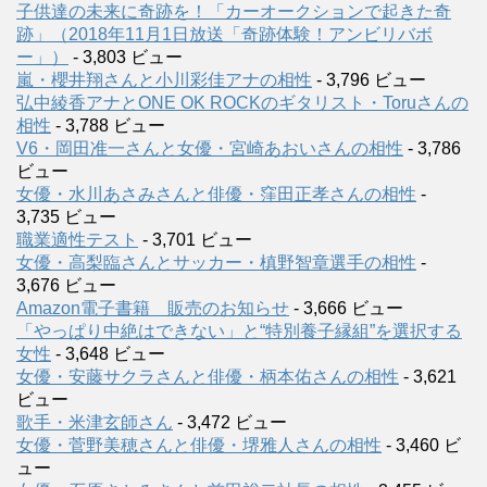
子供達の未来に奇跡を！「カーオークションで起きた奇
跡」（2018年11月1日放送「奇跡体験！アンビリバボ
ー」）
- 3,803 ビュー
嵐・櫻井翔さんと小川彩佳アナの相性
- 3,796 ビュー
弘中綾香アナとONE OK ROCKのギタリスト・Toruさんの
相性
- 3,788 ビュー
V6・岡田准一さんと女優・宮崎あおいさんの相性
- 3,786
ビュー
女優・水川あさみさんと俳優・窪田正孝さんの相性
-
3,735 ビュー
職業適性テスト
- 3,701 ビュー
女優・高梨臨さんとサッカー・槙野智章選手の相性
-
3,676 ビュー
Amazon電子書籍 販売のお知らせ
- 3,666 ビュー
「やっぱり中絶はできない」と“特別養子縁組”を選択する
女性
- 3,648 ビュー
女優・安藤サクラさんと俳優・柄本佑さんの相性
- 3,621
ビュー
歌手・米津玄師さん
- 3,472 ビュー
女優・菅野美穂さんと俳優・堺雅人さんの相性
- 3,460 ビ
ュー