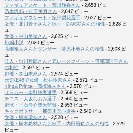
フィギュアスケート・荒川静香さん
- 2,653 ビュー
乃木坂46・山下美月さん
- 2,647 ビュー
フィギュアスケート・紀平梨花選手
- 2,637 ビュー
女優・北川景子さんと歌手・DAIGOさんの相性
- 2,628 ビ
ュー
女優・中山美穂さん
- 2,625 ビュー
短編小説
- 2,620 ビュー
高畑裕太さんとダンサー・菅原小春さんの相性
- 2,608 ビ
ュー
芸人・出川哲朗さんと元レースクイーン・阿部瑠理子さん
の相性
- 2,597 ビュー
俳優・森山未來さん
- 2,574 ビュー
元SKE48で女優・松井玲奈さん
- 2,571 ビュー
King＆Prince・高橋海人さん
- 2,570 ビュー
サッカー・南野拓実選手
- 2,568 ビュー
テニス・大坂なおみ選手
- 2,560 ビュー
野球・平石洋介楽天監督
- 2,553 ビュー
キックボクサー・那須川天心選手
- 2,540 ビュー
女優・橋本環奈さん
- 2,528 ビュー
女優・樹木希林さんと歌手・内田裕也さんの相性
- 2,525
ビュー