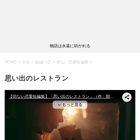
物語は永遠に紡がれる
HOME
>
小説
>
短編小説
>
切ない恋愛短編集
>
思い出のレストラン