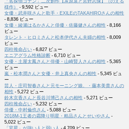
「名探偵コナン」二次創作【灰原哀と宮野志保】（のえる
様作）
- 9,592 ビュー
女優・武井咲さんと歌手・EXILEのTAKAHIROさんの相性
- 8,836 ビュー
女優・綾瀬はるかさんと俳優・佐藤健さんの相性
- 8,166
ビュー
タレント・ヒロミさんと松本伊代さん夫婦の相性
- 8,009
ビュー
四柱推命占い
- 6,827 ビュー
エニアグラム性格診断
- 6,710 ビュー
女優・土屋太鳳さんと俳優・山崎賢人さんの相性
- 5,365
ビュー
嵐・松本潤さんと女優・井上真央さんの相性
- 5,345 ビュ
ー
芸人・庄司智春さんと元モーニング娘。・藤本美貴さんの
相性
- 5,272 ビュー
鈴木京香さんと長谷川博己さんの相性
- 5,271 ビュー
四柱推命占い
- 5,232 ビュー
俳優・中村倫也さん
- 5,088 ビュー
2018M-1王者の霜降り明星・粗品さんとせいやさん
-
5,022 ビュー
「官星」が強い人と弱い人
- 4,709 ビュー