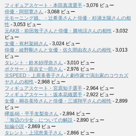
フィギュアスケート・本田真凛選手
- 3,076 ビュー
俳優・阿部寛さん
- 3,068 ビュー
元モーニング娘。・辻希美さんと俳優・杉浦太陽さんの相
性
- 3,053 ビュー
元AKB・前田敦子さんと俳優・勝地涼さんの相性
- 3,032
ビュー
女優・有村架純さん
- 3,024 ビュー
俳優・綾野剛さんと女優・佐久間由衣さんの相性
- 3,013
ビュー
タレント・鈴木紗理奈さん
- 3,010 ビュー
ボクサー・辰吉丈一郎さん
- 2,976 ビュー
元SPEED・上原多香子さんと劇作家で演出家のコウカズ
ヤさんの相性
- 2,968 ビュー
フィギュアスケート・宮原知子選手
- 2,964 ビュー
フィギュアスケート・坂本花織選手
- 2,922 ビュー
女優・桐谷美玲さんと俳優・三浦翔平さんの相性
- 2,899
ビュー
欅坂46・平手友梨奈さん
- 2,894 ビュー
「海辺の少女」についての解説
- 2,890 ビュー
短編小説
- 2,869 ビュー
タレント・上沼恵美子さん
- 2,866 ビュー