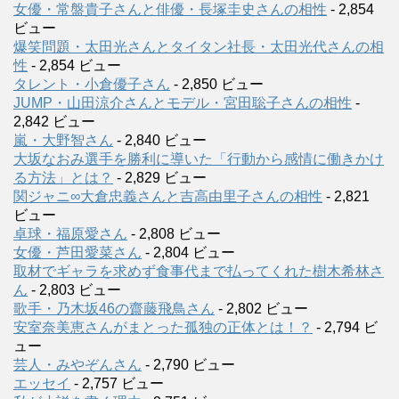
女優・常盤貴子さんと俳優・長塚圭史さんの相性
- 2,854
ビュー
爆笑問題・太田光さんとタイタン社長・太田光代さんの相
性
- 2,854 ビュー
タレント・小倉優子さん
- 2,850 ビュー
JUMP・山田涼介さんとモデル・宮田聡子さんの相性
-
2,842 ビュー
嵐・大野智さん
- 2,840 ビュー
大坂なおみ選手を勝利に導いた「行動から感情に働きかけ
る方法」とは？
- 2,829 ビュー
関ジャニ∞大倉忠義さんと吉高由里子さんの相性
- 2,821
ビュー
卓球・福原愛さん
- 2,808 ビュー
女優・芦田愛菜さん
- 2,804 ビュー
取材でギャラを求めず食事代まで払ってくれた樹木希林さ
ん
- 2,803 ビュー
歌手・乃木坂46の齋藤飛鳥さん
- 2,802 ビュー
安室奈美恵さんがまとった孤独の正体とは！？
- 2,794 ビ
ュー
芸人・みやぞんさん
- 2,790 ビュー
エッセイ
- 2,757 ビュー