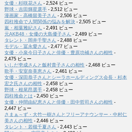
女優・杉咲花さん
- 2,524 ビュー
野球・吉田輝星選手
- 2,512 ビュー
漫画家・高橋留美子さん
- 2,506 ビュー
四柱推命で人間関係の悩みを解決
- 2,505 ビュー
嵐・相葉雅紀さん
- 2,491 ビュー
元AKB48・女優の大島優子さん
- 2,489 ビュー
タレント・岡井千聖さん
- 2,488 ビュー
モデル・冨永愛さん
- 2,477 ビュー
女優・小泉今日子さんと俳優・豊原功補さんの相性
-
2,475 ビュー
いしだ壱成さんと飯村貴子さんの相性
- 2,468 ビュー
歌手・安室奈美恵さん
- 2,461 ビュー
女優・深田恭子さんとシーラホールディングス会長・杉本
宏之氏さんの相性
- 2,458 ビュー
野球・根尾昂選手
- 2,458 ビュー
四柱推命とは
- 2,450 ビュー
女優・仲間由紀恵さんと俳優・田中哲司さんの相性
-
2,447 ビュー
さまぁ～ず・大竹一樹さんとフリーアナウンサー・中村仁
美さんの相性
- 2,446 ビュー
タレント・若槻千夏さん
- 2,443 ビュー