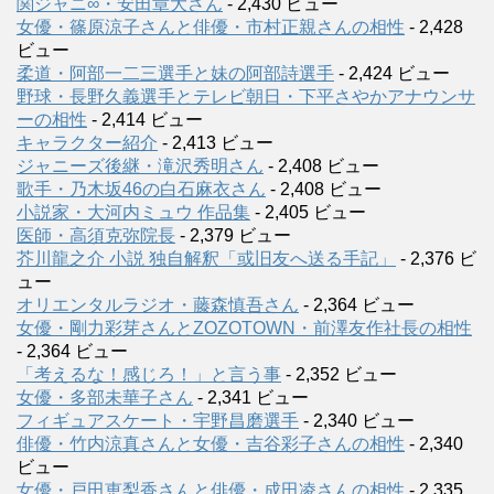
関ジャニ∞・安田章大さん
- 2,430 ビュー
女優・篠原涼子さんと俳優・市村正親さんの相性
- 2,428
ビュー
柔道・阿部一二三選手と妹の阿部詩選手
- 2,424 ビュー
野球・長野久義選手とテレビ朝日・下平さやかアナウンサ
ーの相性
- 2,414 ビュー
キャラクター紹介
- 2,413 ビュー
ジャニーズ後継・滝沢秀明さん
- 2,408 ビュー
歌手・乃木坂46の白石麻衣さん
- 2,408 ビュー
小説家・大河内ミュウ 作品集
- 2,405 ビュー
医師・高須克弥院長
- 2,379 ビュー
芥川龍之介 小説 独自解釈「或旧友へ送る手記」
- 2,376 ビ
ュー
オリエンタルラジオ・藤森慎吾さん
- 2,364 ビュー
女優・剛力彩芽さんとZOZOTOWN・前澤友作社長の相性
- 2,364 ビュー
「考えるな！感じろ！」と言う事
- 2,352 ビュー
女優・多部未華子さん
- 2,341 ビュー
フィギュアスケート・宇野昌磨選手
- 2,340 ビュー
俳優・竹内涼真さんと女優・吉谷彩子さんの相性
- 2,340
ビュー
女優・戸田恵梨香さんと俳優・成田凌さんの相性
- 2,335