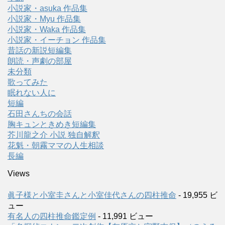
小説家・asuka 作品集
小説家・Myu 作品集
小説家・Waka 作品集
小説家・イーチョン 作品集
昔話の新説短編集
朗読・声劇の部屋
未分類
歌ってみた
眠れない人に
短編
石田さんちの会話
胸キュンときめき短編集
芥川龍之介 小説 独自解釈
花魁・朝霧ママの人生相談
長編
Views
眞子様と小室圭さんと小室佳代さんの四柱推命
- 19,955 ビ
ュー
有名人の四柱推命鑑定例
- 11,991 ビュー