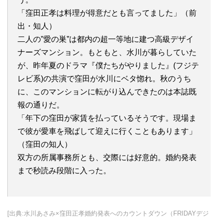
「窪田正孝は料理が得意だとも言ってました」（前
出・知人）
二人の”愛の巣”は都内の超一等地に建つ高級デザイ
ナーズマンション。もともと、水川が暮らしていた
が、昨年夏のドラマ『僕たちがやりました』(フジテ
レビ系)の共演で窪田が水川にベタ惚れ。秋のうち
に、このマンションに転がり込んできたのは本誌既
報の通りだ。
「年下の窪田が家賃を払っているそうです。現場ま
で彼が愛車を飛ばして迎えに行くこともあります」
（窪田の知人）
双方の所属事務所とも、交際には好意的。婚約発表
まで秒読み段階に入った。
[出典:水川あさみ×窪田正孝婚約発表へのカウントダウン（FRIDAYデジ