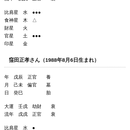
比肩星 水 ●●●
食神星 木 △
財星 火
官星 土 ●●●
印星 金
窪田正孝さん（1988年8月6日生まれ）
年 戊辰 正官 養
月 己未 偏官 墓
日 癸巳 胎
大運 壬戌 劫財 衰
流年 戊戌 正官 衰
比肩星 水 ●