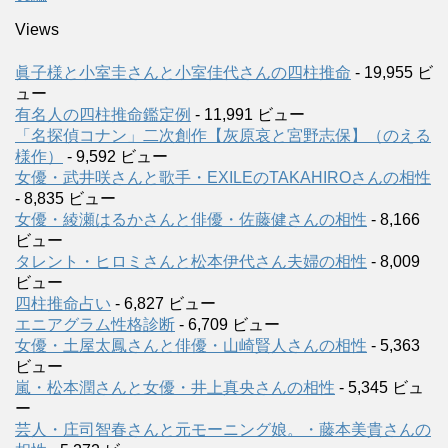
Views
眞子様と小室圭さんと小室佳代さんの四柱推命
- 19,955 ビ
ュー
有名人の四柱推命鑑定例
- 11,991 ビュー
「名探偵コナン」二次創作【灰原哀と宮野志保】（のえる
様作）
- 9,592 ビュー
女優・武井咲さんと歌手・EXILEのTAKAHIROさんの相性
- 8,835 ビュー
女優・綾瀬はるかさんと俳優・佐藤健さんの相性
- 8,166
ビュー
タレント・ヒロミさんと松本伊代さん夫婦の相性
- 8,009
ビュー
四柱推命占い
- 6,827 ビュー
エニアグラム性格診断
- 6,709 ビュー
女優・土屋太鳳さんと俳優・山崎賢人さんの相性
- 5,363
ビュー
嵐・松本潤さんと女優・井上真央さんの相性
- 5,345 ビュ
ー
芸人・庄司智春さんと元モーニング娘。・藤本美貴さんの