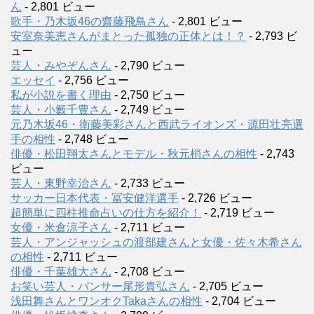
ん
- 2,801 ビュー
歌手・乃木坂46の齋藤飛鳥さん
- 2,801 ビュー
安室奈美恵さんがまとった孤独の正体とは！？
- 2,793 ビ
ュー
芸人・みやぞんさん
- 2,790 ビュー
エッセイ
- 2,756 ビュー
私が小説を書く理由
- 2,750 ビュー
芸人・小籔千豊さん
- 2,749 ビュー
元乃木坂46・衛藤美彩さんと西武ライオンズ・源田壮亮選
手の相性
- 2,748 ビュー
俳優・松田翔太さんとモデル・秋元梢さんの相性
- 2,743
ビュー
芸人・東野幸治さん
- 2,733 ビュー
サッカー日本代表・冨安健洋選手
- 2,726 ビュー
超簡単に四柱推命占いの仕方を紹介！
- 2,719 ビュー
女優・米倉涼子さん
- 2,711 ビュー
芸人・アンジャッシュの渡部建さんと女優・佐々木希さん
の相性
- 2,711 ビュー
俳優・千葉雄大さん
- 2,708 ビュー
お笑い芸人・パンサー尾形貴弘さん
- 2,705 ビュー
浅田舞さんとワンオクTakaさんの相性
- 2,704 ビュー