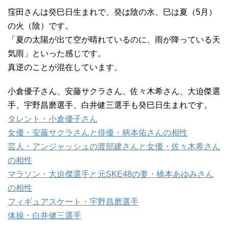
窪田さんは癸巳日生まれで、癸は陰の水、巳は夏（5月）
の火（陰）です。
「夏の太陽が出て空が晴れているのに、雨が降っている天
気雨」といった感じです。
真逆のことが混在しています。
小倉優子さん、安藤サクラさん、佐々木希さん、大迫傑選
手、宇野昌磨選手、白井健三選手も癸巳日生まれです。
タレント・小倉優子さん
女優・安藤サクラさんと俳優・柄本佑さんの相性
芸人・アンジャッシュの渡部建さんと女優・佐々木希さん
の相性
マラソン・大迫傑選手と元SKE48の妻・橋本あゆみさん
の相性
フィギュアスケート・宇野昌磨選手
体操・白井健三選手