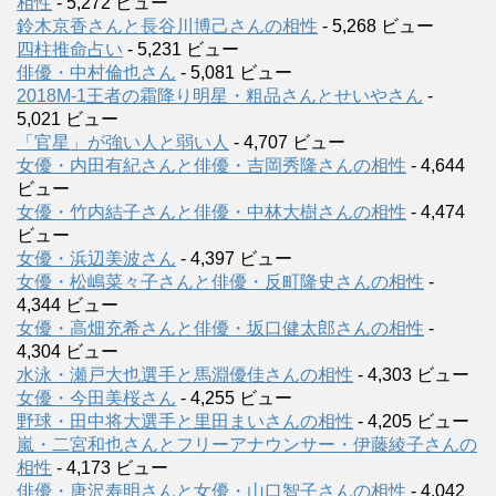
相性
- 5,272 ビュー
鈴木京香さんと長谷川博己さんの相性
- 5,268 ビュー
四柱推命占い
- 5,231 ビュー
俳優・中村倫也さん
- 5,081 ビュー
2018M-1王者の霜降り明星・粗品さんとせいやさん
-
5,021 ビュー
「官星」が強い人と弱い人
- 4,707 ビュー
女優・内田有紀さんと俳優・吉岡秀隆さんの相性
- 4,644
ビュー
女優・竹内結子さんと俳優・中林大樹さんの相性
- 4,474
ビュー
女優・浜辺美波さん
- 4,397 ビュー
女優・松嶋菜々子さんと俳優・反町隆史さんの相性
-
4,344 ビュー
女優・高畑充希さんと俳優・坂口健太郎さんの相性
-
4,304 ビュー
水泳・瀬戸大也選手と馬淵優佳さんの相性
- 4,303 ビュー
女優・今田美桜さん
- 4,255 ビュー
野球・田中将大選手と里田まいさんの相性
- 4,205 ビュー
嵐・二宮和也さんとフリーアナウンサー・伊藤綾子さんの
相性
- 4,173 ビュー
俳優・唐沢寿明さんと女優・山口智子さんの相性
- 4,042