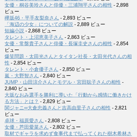
女優・桐谷美玲さんと俳優・三浦翔平さんの相性
- 2,898
ビュー
欅坂46・平手友梨奈さん
- 2,893 ビュー
「海辺の少女」についての解説
- 2,889 ビュー
短編小説
- 2,868 ビュー
タレント・上沼恵美子さん
- 2,863 ビュー
女優・常盤貴子さんと俳優・長塚圭史さんの相性
- 2,854
ビュー
爆笑問題・太田光さんとタイタン社長・太田光代さんの相
性
- 2,854 ビュー
タレント・小倉優子さん
- 2,850 ビュー
嵐・大野智さん
- 2,840 ビュー
JUMP・山田涼介さんとモデル・宮田聡子さんの相性
-
2,840 ビュー
大坂なおみ選手を勝利に導いた「行動から感情に働きかけ
る方法」とは？
- 2,829 ビュー
関ジャニ∞大倉忠義さんと吉高由里子さんの相性
- 2,821
ビュー
卓球・福原愛さん
- 2,808 ビュー
女優・芦田愛菜さん
- 2,802 ビュー
取材でギャラを求めず食事代まで払ってくれた樹木希林さ