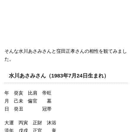
そんな水川あさみさんと窪田正孝さんの相性を観てみまし
た。
水川あさみさん（1983年7月24日生まれ）
年 癸亥 比肩 帝旺
月 己未 偏官 墓
日 癸丑 冠帯
大運 丙寅 正財 沐浴
流年 戊戌 正官 衰