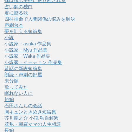
僕は妹の美樹に振り回される
占い師の独白
君に贈る歌
四柱推命で人間関係の悩みを解決
声劇台本
夢を叶える短編集
小説
小説家・asuka 作品集
小説家・Myu 作品集
小説家・Waka 作品集
小説家・イーチョン 作品集
昔話の新説短編集
朗読・声劇の部屋
未分類
歌ってみた
眠れない人に
短編
石田さんちの会話
胸キュンときめき短編集
芥川龍之介 小説 独自解釈
花魁・朝霧ママの人生相談
長編