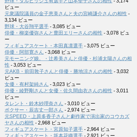
野球・ダルビッシュ有選手と山本聖子さんの相性
- 3,174
ビュー
元衆議院議員の金子恵美さんと夫の宮崎謙介さんの相性
-
3,134 ビュー
野球・大谷翔平選手
- 3,085 ビュー
俳優・柳楽優弥さんと豊田エリーさんの相性
- 3,078 ビュ
ー
フィギュアスケート・本田真凛選手
- 3,075 ビュー
俳優・阿部寛さん
- 3,068 ビュー
元モーニング娘。・辻希美さんと俳優・杉浦太陽さんの相
性
- 3,053 ビュー
元AKB・前田敦子さんと俳優・勝地涼さんの相性
- 3,032
ビュー
女優・有村架純さん
- 3,023 ビュー
俳優・綾野剛さんと女優・佐久間由衣さんの相性
- 3,011
ビュー
タレント・鈴木紗理奈さん
- 3,010 ビュー
ボクサー・辰吉丈一郎さん
- 2,974 ビュー
元SPEED・上原多香子さんと劇作家で演出家のコウカズ
ヤさんの相性
- 2,968 ビュー
フィギュアスケート・宮原知子選手
- 2,964 ビュー
フィギュアスケート・坂本花織選手
- 2,921 ビュー