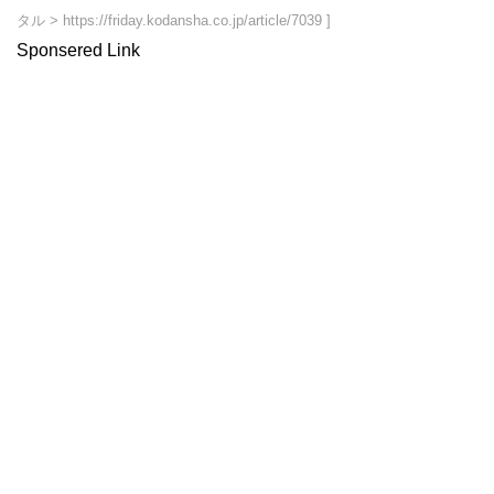
タル > https://friday.kodansha.co.jp/article/7039 ]
Sponsered Link