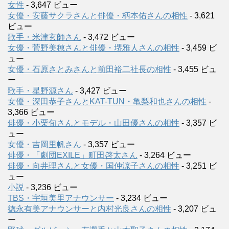
女性
- 3,647 ビュー
女優・安藤サクラさんと俳優・柄本佑さんの相性
- 3,621
ビュー
歌手・米津玄師さん
- 3,472 ビュー
女優・菅野美穂さんと俳優・堺雅人さんの相性
- 3,459 ビ
ュー
女優・石原さとみさんと前田裕二社長の相性
- 3,455 ビュ
ー
歌手・星野源さん
- 3,427 ビュー
女優・深田恭子さんとKAT-TUN・亀梨和也さんの相性
-
3,366 ビュー
俳優・小栗旬さんとモデル・山田優さんの相性
- 3,357 ビ
ュー
女優・吉岡里帆さん
- 3,357 ビュー
俳優・「劇団EXILE」町田啓太さん
- 3,264 ビュー
俳優・向井理さんと女優・国仲涼子さんの相性
- 3,251 ビ
ュー
小説
- 3,236 ビュー
TBS・宇垣美里アナウンサー
- 3,234 ビュー
徳永有美アナウンサーと内村光良さんの相性
- 3,207 ビュ
ー