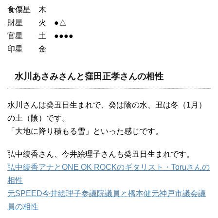
食傷星 木
財星 火 ●△
官星 土 ●●●●
印星 金
水川あさみさんと窪田正孝さんの相性
水川さんは癸丑日生まれで、癸は陰の水、丑は冬（1月）
の土（陰）です。
「大地に降り積もる雪」といった感じです。
弘中綾香さん、今井絵理子さんも癸丑日生まれです。
弘中綾香アナとONE OK ROCKのギタリスト・Toruさんの
相性
元SPEED今井絵理子参議院議員と橋本健元神戸市議会議
員の相性