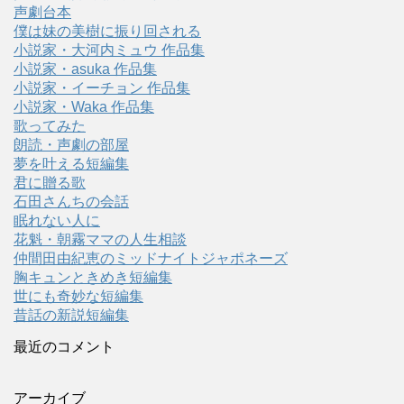
声劇台本
僕は妹の美樹に振り回される
小説家・大河内ミュウ 作品集
小説家・asuka 作品集
小説家・イーチョン 作品集
小説家・Waka 作品集
歌ってみた
朗読・声劇の部屋
夢を叶える短編集
君に贈る歌
石田さんちの会話
眠れない人に
花魁・朝霧ママの人生相談
仲間田由紀恵のミッドナイトジャポネーズ
胸キュンときめき短編集
世にも奇妙な短編集
昔話の新説短編集
最近のコメント
アーカイブ