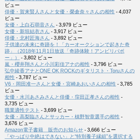
ビュー
俳優・賀来賢人さんと女優・榮倉奈々さんの相性
- 4,037
ビュー
女優・上白石萌音さん
- 3,979 ビュー
女優・新垣結衣さん
- 3,917 ビュー
俳優・北村匠海さん
- 3,892 ビュー
子供達の未来に奇跡を！「カーオークションで起きた奇
跡」（2018年11月1日放送「奇跡体験！アンビリバボ
ー」）
- 3,802 ビュー
嵐・櫻井翔さんと小川彩佳アナの相性
- 3,796 ビュー
弘中綾香アナとONE OK ROCKのギタリスト・Toruさんの
相性
- 3,787 ビュー
V6・岡田准一さんと女優・宮崎あおいさんの相性
- 3,785
ビュー
女優・水川あさみさんと俳優・窪田正孝さんの相性
-
3,735 ビュー
職業適性テスト
- 3,699 ビュー
女優・高梨臨さんとサッカー・槙野智章選手の相性
-
3,676 ビュー
Amazon電子書籍 販売のお知らせ
- 3,666 ビュー
「やっぱり中絶はできない」と“特別養子縁組”を選択する