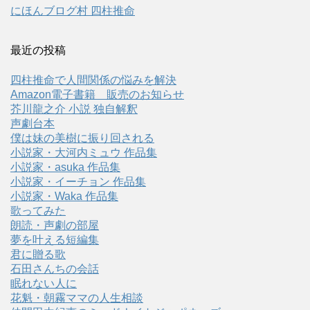
にほんブログ村 四柱推命
最近の投稿
四柱推命で人間関係の悩みを解決
Amazon電子書籍 販売のお知らせ
芥川龍之介 小説 独自解釈
声劇台本
僕は妹の美樹に振り回される
小説家・大河内ミュウ 作品集
小説家・asuka 作品集
小説家・イーチョン 作品集
小説家・Waka 作品集
歌ってみた
朗読・声劇の部屋
夢を叶える短編集
君に贈る歌
石田さんちの会話
眠れない人に
花魁・朝霧ママの人生相談