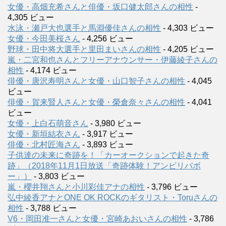
女優・高畑充希さんと俳優・坂口健太郎さんの相性
-
4,305 ビュー
水泳・瀬戸大也選手と馬淵優佳さんの相性
- 4,303 ビュー
女優・今田美桜さん
- 4,256 ビュー
野球・田中将大選手と里田まいさんの相性
- 4,205 ビュー
嵐・二宮和也さんとフリーアナウンサー・伊藤綾子さんの
相性
- 4,174 ビュー
俳優・唐沢寿明さんと女優・山口智子さんの相性
- 4,045
ビュー
俳優・賀来賢人さんと女優・榮倉奈々さんの相性
- 4,041
ビュー
女優・上白石萌音さん
- 3,980 ビュー
女優・新垣結衣さん
- 3,917 ビュー
俳優・北村匠海さん
- 3,893 ビュー
子供達の未来に奇跡を！「カーオークションで起きた奇
跡」（2018年11月1日放送「奇跡体験！アンビリバボ
ー」）
- 3,803 ビュー
嵐・櫻井翔さんと小川彩佳アナの相性
- 3,796 ビュー
弘中綾香アナとONE OK ROCKのギタリスト・Toruさんの
相性
- 3,788 ビュー
V6・岡田准一さんと女優・宮崎あおいさんの相性
- 3,786