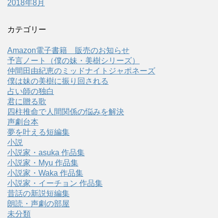
2018年8月
カテゴリー
Amazon電子書籍 販売のお知らせ
予言ノート（僕の妹・美樹シリーズ）
仲間田由紀恵のミッドナイトジャポネーズ
僕は妹の美樹に振り回される
占い師の独白
君に贈る歌
四柱推命で人間関係の悩みを解決
声劇台本
夢を叶える短編集
小説
小説家・asuka 作品集
小説家・Myu 作品集
小説家・Waka 作品集
小説家・イーチョン 作品集
昔話の新説短編集
朗読・声劇の部屋
未分類