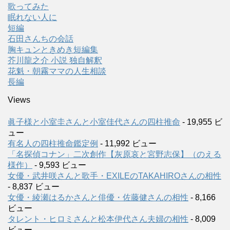
歌ってみた
眠れない人に
短編
石田さんちの会話
胸キュンときめき短編集
芥川龍之介 小説 独自解釈
花魁・朝霧ママの人生相談
長編
Views
眞子様と小室圭さんと小室佳代さんの四柱推命
- 19,955 ビ
ュー
有名人の四柱推命鑑定例
- 11,992 ビュー
「名探偵コナン」二次創作【灰原哀と宮野志保】（のえる
様作）
- 9,593 ビュー
女優・武井咲さんと歌手・EXILEのTAKAHIROさんの相性
- 8,837 ビュー
女優・綾瀬はるかさんと俳優・佐藤健さんの相性
- 8,166
ビュー
タレント・ヒロミさんと松本伊代さん夫婦の相性
- 8,009
ビュー