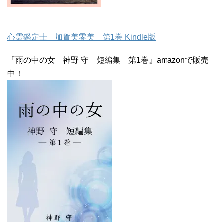
心霊鑑定士 加賀美零美 第1巻 Kindle版
『雨の中の女 神野 守 短編集 第1巻』amazonで販売
中！