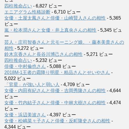
四柱推命占い
- 6,827 ビュー
エニアグラム性格診断
- 6,710 ビュー
女優・土屋太鳳さんと俳優・山崎賢人さんの相性
- 5,365
ビュー
嵐・松本潤さんと女優・井上真央さんの相性
- 5,345 ビュ
ー
芸人・庄司智春さんと元モーニング娘。・藤本美貴さんの
相性
- 5,272 ビュー
鈴木京香さんと長谷川博己さんの相性
- 5,271 ビュー
四柱推命占い
- 5,232 ビュー
俳優・中村倫也さん
- 5,088 ビュー
2018M-1王者の霜降り明星・粗品さんとせいやさん
-
5,022 ビュー
「官星」が強い人と弱い人
- 4,709 ビュー
女優・内田有紀さんと俳優・吉岡秀隆さんの相性
- 4,644
ビュー
女優・竹内結子さんと俳優・中林大樹さんの相性
- 4,474
ビュー
女優・浜辺美波さん
- 4,397 ビュー
女優・松嶋菜々子さんと俳優・反町隆史さんの相性
-
4,344 ビュー