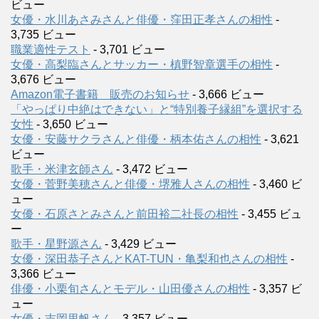
ビュー
女優・水川あさみさんと俳優・窪田正孝さんの相性
-
3,735 ビュー
職業適性テスト
- 3,701 ビュー
女優・高梨臨さんとサッカー・槙野智章選手の相性
-
3,676 ビュー
Amazon電子書籍 販売のお知らせ
- 3,666 ビュー
「やっぱり中絶はできない」と“特別養子縁組”を選択する
女性
- 3,650 ビュー
女優・安藤サクラさんと俳優・柄本佑さんの相性
- 3,621
ビュー
歌手・米津玄師さん
- 3,472 ビュー
女優・菅野美穂さんと俳優・堺雅人さんの相性
- 3,460 ビ
ュー
女優・石原さとみさんと前田裕二社長の相性
- 3,455 ビュ
ー
歌手・星野源さん
- 3,429 ビュー
女優・深田恭子さんとKAT-TUN・亀梨和也さんの相性
-
3,366 ビュー
俳優・小栗旬さんとモデル・山田優さんの相性
- 3,357 ビ
ュー
女優・吉岡里帆さん
- 3,357 ビュー