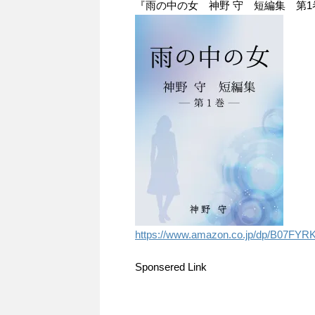
『雨の中の女 神野 守 短編集 第1巻
https://www.amazon.co.jp/dp/B07FYR
Sponsered Link