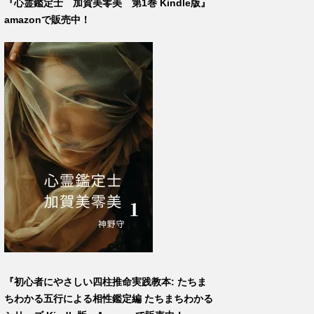
『心霊鑑定士 加賀美零美 第1巻 Kindle版』
amazonで販売中！
『初心者にやさしい四柱推命実践教本: たちま
ちわかる五行による相性鑑定編 たちまちわかる