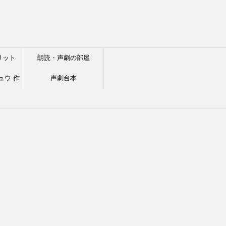
リット
朗読・声劇の部屋
ュウ 作
声劇台本