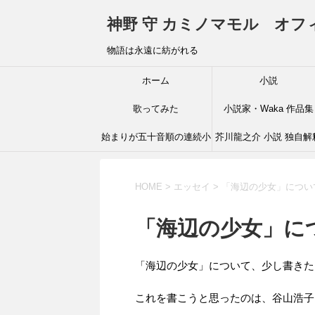
神野 守 カミノマモル オ
物語は永遠に紡がれる
ホーム
小説
歌ってみた
小説家・Waka 作品集
始まりが五十音順の連続小
芥川龍之介 小説 独自解
説
HOME
>
エッセイ
>
「海辺の少女」につい
「海辺の少女」に
「海辺の少女」について、少し書きた
これを書こうと思ったのは、谷山浩子