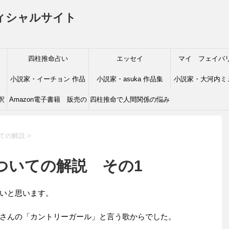
フィシャルサイト
四柱推命占い
エッセイ
マイ フェイバ
小説家・イーチョン 作品
小説家・asuka 作品集
小説家・大河内ミ
釈
Amazon電子書籍 販売の
集
四柱推命で人間関係の悩み
品集
お知らせ
を解決
ての解説
>
ついての解説 その1
いと思います。
さんの「カントリーガール」と言う歌からでした。