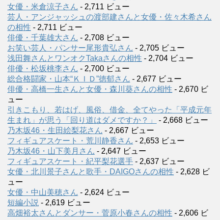
女優・米倉涼子さん
- 2,711 ビュー
芸人・アンジャッシュの渡部建さんと女優・佐々木希さん
の相性
- 2,711 ビュー
俳優・千葉雄大さん
- 2,708 ビュー
お笑い芸人・パンサー尾形貴弘さん
- 2,705 ビュー
浅田舞さんとワンオクTakaさんの相性
- 2,704 ビュー
俳優・松坂桃李さん
- 2,700 ビュー
総合格闘家・山本“ＫＩＤ”徳郁さん
- 2,677 ビュー
俳優・高橋一生さんと女優・森川葵さんの相性
- 2,670 ビ
ュー
引きこもり、若はげ、風俗、借金、全てやった「平成元年
生まれ」が思う「回り道はダメですか？」
- 2,668 ビュー
乃木坂46・生田絵梨花さん
- 2,667 ビュー
フィギュアスケート・荒川静香さん
- 2,653 ビュー
乃木坂46・山下美月さん
- 2,647 ビュー
フィギュアスケート・紀平梨花選手
- 2,637 ビュー
女優・北川景子さんと歌手・DAIGOさんの相性
- 2,628 ビ
ュー
女優・中山美穂さん
- 2,624 ビュー
短編小説
- 2,619 ビュー
高畑裕太さんとダンサー・菅原小春さんの相性
- 2,606 ビ