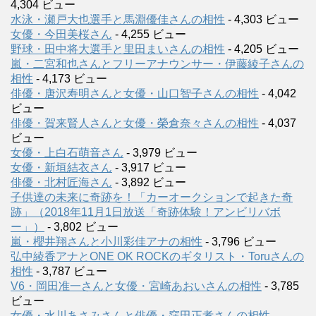
4,304 ビュー
水泳・瀬戸大也選手と馬淵優佳さんの相性
- 4,303 ビュー
女優・今田美桜さん
- 4,255 ビュー
野球・田中将大選手と里田まいさんの相性
- 4,205 ビュー
嵐・二宮和也さんとフリーアナウンサー・伊藤綾子さんの
相性
- 4,173 ビュー
俳優・唐沢寿明さんと女優・山口智子さんの相性
- 4,042
ビュー
俳優・賀来賢人さんと女優・榮倉奈々さんの相性
- 4,037
ビュー
女優・上白石萌音さん
- 3,979 ビュー
女優・新垣結衣さん
- 3,917 ビュー
俳優・北村匠海さん
- 3,892 ビュー
子供達の未来に奇跡を！「カーオークションで起きた奇
跡」（2018年11月1日放送「奇跡体験！アンビリバボ
ー」）
- 3,802 ビュー
嵐・櫻井翔さんと小川彩佳アナの相性
- 3,796 ビュー
弘中綾香アナとONE OK ROCKのギタリスト・Toruさんの
相性
- 3,787 ビュー
V6・岡田准一さんと女優・宮崎あおいさんの相性
- 3,785
ビュー
女優・水川あさみさんと俳優・窪田正孝さんの相性
-