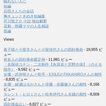
眠れない人に
短編
石田さんちの会話
胸キュンときめき短編集
芥川龍之介 小説 独自解釈
花魁・朝霧ママの人生相談
長編
Views
眞子様と小室圭さんと小室佳代さんの四柱推命
- 19,955 ビ
ュー
有名人の四柱推命鑑定例
- 11,991 ビュー
「名探偵コナン」二次創作【灰原哀と宮野志保】（のえる
様作）
- 9,592 ビュー
女優・武井咲さんと歌手・EXILEのTAKAHIROさんの相性
- 8,835 ビュー
女優・綾瀬はるかさんと俳優・佐藤健さんの相性
- 8,166
ビュー
タレント・ヒロミさんと松本伊代さん夫婦の相性
- 8,009
ビュー
四柱推命占い
- 6,827 ビュー