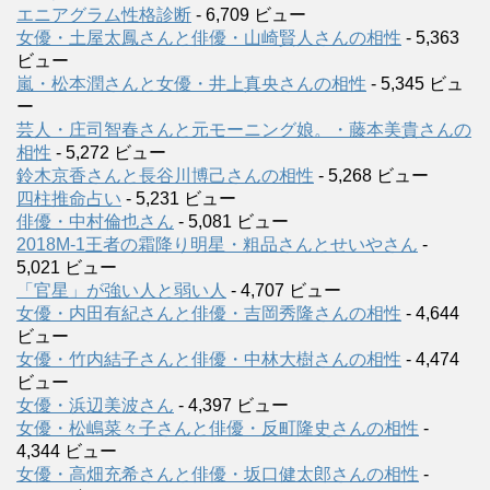
エニアグラム性格診断
- 6,709 ビュー
女優・土屋太鳳さんと俳優・山崎賢人さんの相性
- 5,363
ビュー
嵐・松本潤さんと女優・井上真央さんの相性
- 5,345 ビュ
ー
芸人・庄司智春さんと元モーニング娘。・藤本美貴さんの
相性
- 5,272 ビュー
鈴木京香さんと長谷川博己さんの相性
- 5,268 ビュー
四柱推命占い
- 5,231 ビュー
俳優・中村倫也さん
- 5,081 ビュー
2018M-1王者の霜降り明星・粗品さんとせいやさん
-
5,021 ビュー
「官星」が強い人と弱い人
- 4,707 ビュー
女優・内田有紀さんと俳優・吉岡秀隆さんの相性
- 4,644
ビュー
女優・竹内結子さんと俳優・中林大樹さんの相性
- 4,474
ビュー
女優・浜辺美波さん
- 4,397 ビュー
女優・松嶋菜々子さんと俳優・反町隆史さんの相性
-
4,344 ビュー
女優・高畑充希さんと俳優・坂口健太郎さんの相性
-