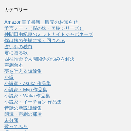
カテゴリー
Amazon電子書籍 販売のお知らせ
予言ノート（僕の妹・美樹シリーズ）
仲間田由紀恵のミッドナイトジャポネーズ
僕は妹の美樹に振り回される
占い師の独白
君に贈る歌
四柱推命で人間関係の悩みを解決
声劇台本
夢を叶える短編集
小説
小説家・asuka 作品集
小説家・Myu 作品集
小説家・Waka 作品集
小説家・イーチョン 作品集
昔話の新説短編集
朗読・声劇の部屋
未分類
歌ってみた