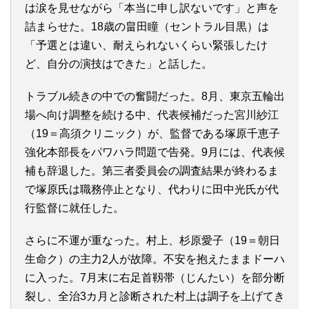
は涙を見せながら「本当に申し訳ないです」と声を
詰まらせた。18歳の畠田瞳（セントラル目黒）は
「予選とは違い、耐えられないくらい緊張したけ
ど、自分の演技はできた」と話した。
トラブル続きの中での奮闘だった。8月、東京五輪出
場へ向け調整を続ける中、代表候補だった宮川紗江
（19＝高須クリニック）が、監督である塚原千恵子
強化本部長をパワハラ問題で告発。9月には、代表候
補も辞退した。第三者委員会の調査結果が終わるま
で塚原氏は職務停止となり、代わりに田中光氏が代
行監督に就任した。
さらに不運が重なった。村上、杉原愛子（19＝朝日
生命ク）の主力2人が故障。不安を抱えたままドーハ
に入った。7月末に右足首靱帯（じんたい）を部分断
裂し、全治3カ月と診断された村上は調子を上げてき