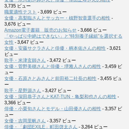
3,735 ビュー
職業適性テスト
- 3,699 ビュー
女優・高梨臨さんとサッカー・槙野智章選手の相性
-
3,676 ビュー
Amazon電子書籍 販売のお知らせ
- 3,666 ビュー
「やっぱり中絶はできない」と“特別養子縁組”を選択する
女性
- 3,647 ビュー
女優・安藤サクラさんと俳優・柄本佑さんの相性
- 3,621
ビュー
歌手・米津玄師さん
- 3,472 ビュー
女優・菅野美穂さんと俳優・堺雅人さんの相性
- 3,459 ビ
ュー
女優・石原さとみさんと前田裕二社長の相性
- 3,455 ビュ
ー
歌手・星野源さん
- 3,427 ビュー
女優・深田恭子さんとKAT-TUN・亀梨和也さんの相性
-
3,366 ビュー
俳優・小栗旬さんとモデル・山田優さんの相性
- 3,357 ビ
ュー
女優・吉岡里帆さん
- 3,357 ビュー
俳優・「劇団EXILE」町田啓太さん
- 3,264 ビュー