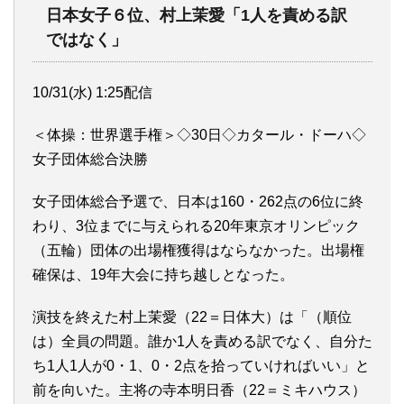
日本女子６位、村上茉愛「1人を責める訳
ではなく」
10/31(水) 1:25配信
＜体操：世界選手権＞◇30日◇カタール・ドーハ◇
女子団体総合決勝
女子団体総合予選で、日本は160・262点の6位に終
わり、3位までに与えられる20年東京オリンピック
（五輪）団体の出場権獲得はならなかった。出場権
確保は、19年大会に持ち越しとなった。
演技を終えた村上茉愛（22＝日体大）は「（順位
は）全員の問題。誰か1人を責める訳でなく、自分た
ち1人1人が0・1、0・2点を拾っていければいい」と
前を向いた。主将の寺本明日香（22＝ミキハウス）