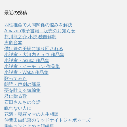
最近の投稿
四柱推命で人間関係の悩みを解決
Amazon電子書籍 販売のお知らせ
芥川龍之介 小説 独自解釈
声劇台本
僕は妹の美樹に振り回される
小説家・大河内ミュウ 作品集
小説家・asuka 作品集
小説家・イーチョン 作品集
小説家・Waka 作品集
歌ってみた
朗読・声劇の部屋
夢を叶える短編集
君に贈る歌
石田さんちの会話
眠れない人に
花魁・朝霧ママの人生相談
仲間田由紀恵のミッドナイトジャポネーズ
胸キュンときめき短編集