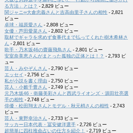
る方法」とは？
- 2,829 ビュー
関ジャニ∞大倉忠義さんと吉高由里子さんの相性
- 2,821
ビュー
卓球・福原愛さん
- 2,808 ビュー
女優・芦田愛菜さん
- 2,802 ビュー
取材でギャラを求めず食事代まで払ってくれた樹木希林さ
ん
- 2,801 ビュー
歌手・乃木坂46の齋藤飛鳥さん
- 2,801 ビュー
安室奈美恵さんがまとった孤独の正体とは！？
- 2,793 ビ
ュー
芸人・みやぞんさん
- 2,790 ビュー
エッセイ
- 2,756 ビュー
私が小説を書く理由
- 2,750 ビュー
芸人・小籔千豊さん
- 2,749 ビュー
元乃木坂46・衛藤美彩さんと西武ライオンズ・源田壮亮選
手の相性
- 2,748 ビュー
俳優・松田翔太さんとモデル・秋元梢さんの相性
- 2,743
ビュー
芸人・東野幸治さん
- 2,733 ビュー
サッカー日本代表・冨安健洋選手
- 2,726 ビュー
超簡単に四柱推命占いの仕方を紹介！
- 2,719 ビュー