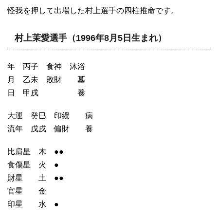
怪我を押して出場した村上選手の四柱推命です。
村上茉愛選手（1996年8月5日生まれ）
年 丙子 食神 沐浴
月 乙未 敗財 墓
日 甲戌 養
大運 癸巳 印綬 病
流年 戊戌 偏財 養
比肩星 木 ●●
食傷星 火 ●
財星 土 ●●
官星 金
印星 水 ●