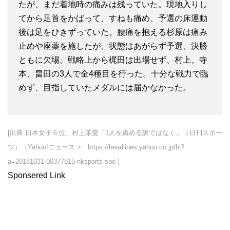
たが、まだ着地時の痛みは残っていた。現地入りし
てから足首をかばって、すねも痛め、予選の床運動
後は足をひきずっていた。腰痛を抱える杉原は痛み
止めや座薬を施したが、状態はあがらず予選、決勝
ともに欠場。戦略上から梶田は出場せず、村上、寺
本、畠田の3人で全4種目を行った。十分な戦力で臨
めず、目指していたメダルには届かなかった。
[出典:日本女子６位、村上茉愛「1人を責める訳ではなく」（日刊スポー
ツ）（Yahoo!ニュース > https://headlines.yahoo.co.jp/hl?
a=20181031-00377815-nksports-spo ]
Sponsered Link