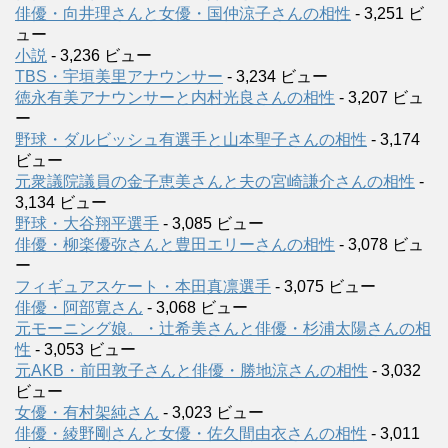
俳優・向井理さんと女優・国仲涼子さんの相性
- 3,251 ビ
ュー
小説
- 3,236 ビュー
TBS・宇垣美里アナウンサー
- 3,234 ビュー
徳永有美アナウンサーと内村光良さんの相性
- 3,207 ビュ
ー
野球・ダルビッシュ有選手と山本聖子さんの相性
- 3,174
ビュー
元衆議院議員の金子恵美さんと夫の宮崎謙介さんの相性
-
3,134 ビュー
野球・大谷翔平選手
- 3,085 ビュー
俳優・柳楽優弥さんと豊田エリーさんの相性
- 3,078 ビュ
ー
フィギュアスケート・本田真凛選手
- 3,075 ビュー
俳優・阿部寛さん
- 3,068 ビュー
元モーニング娘。・辻希美さんと俳優・杉浦太陽さんの相
性
- 3,053 ビュー
元AKB・前田敦子さんと俳優・勝地涼さんの相性
- 3,032
ビュー
女優・有村架純さん
- 3,023 ビュー
俳優・綾野剛さんと女優・佐久間由衣さんの相性
- 3,011