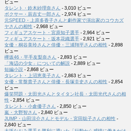
ビュー
タレント・鈴木紗理奈さん
- 3,010 ビュー
ボクサー・辰吉丈一郎さん
- 2,974 ビュー
元SPEED・上原多香子さんと劇作家で演出家のコウカズ
ヤさんの相性
- 2,968 ビュー
フィギュアスケート・宮原知子選手
- 2,964 ビュー
フィギュアスケート・坂本花織選手
- 2,921 ビュー
女優・桐谷美玲さんと俳優・三浦翔平さんの相性
- 2,898
ビュー
欅坂46・平手友梨奈さん
- 2,893 ビュー
「海辺の少女」についての解説
- 2,889 ビュー
短編小説
- 2,868 ビュー
タレント・上沼恵美子さん
- 2,863 ビュー
女優・常盤貴子さんと俳優・長塚圭史さんの相性
- 2,854
ビュー
爆笑問題・太田光さんとタイタン社長・太田光代さんの相
性
- 2,854 ビュー
タレント・小倉優子さん
- 2,850 ビュー
嵐・大野智さん
- 2,840 ビュー
JUMP・山田涼介さんとモデル・宮田聡子さんの相性
-
2,840 ビュー
大坂なおみ選手を勝利に導いた「行動から感情に働きかけ