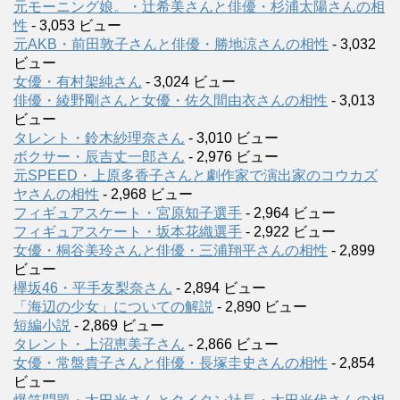
元モーニング娘。・辻希美さんと俳優・杉浦太陽さんの相
性
- 3,053 ビュー
元AKB・前田敦子さんと俳優・勝地涼さんの相性
- 3,032
ビュー
女優・有村架純さん
- 3,024 ビュー
俳優・綾野剛さんと女優・佐久間由衣さんの相性
- 3,013
ビュー
タレント・鈴木紗理奈さん
- 3,010 ビュー
ボクサー・辰吉丈一郎さん
- 2,976 ビュー
元SPEED・上原多香子さんと劇作家で演出家のコウカズ
ヤさんの相性
- 2,968 ビュー
フィギュアスケート・宮原知子選手
- 2,964 ビュー
フィギュアスケート・坂本花織選手
- 2,922 ビュー
女優・桐谷美玲さんと俳優・三浦翔平さんの相性
- 2,899
ビュー
欅坂46・平手友梨奈さん
- 2,894 ビュー
「海辺の少女」についての解説
- 2,890 ビュー
短編小説
- 2,869 ビュー
タレント・上沼恵美子さん
- 2,866 ビュー
女優・常盤貴子さんと俳優・長塚圭史さんの相性
- 2,854
ビュー