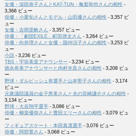
女優・深田恭子さんとKAT-TUN・亀梨和也さんの相性
-
3,366 ビュー
俳優・小栗旬さんとモデル・山田優さんの相性
- 3,357 ビ
ュー
女優・吉岡里帆さん
- 3,357 ビュー
俳優・「劇団EXILE」町田啓太さん
- 3,264 ビュー
俳優・向井理さんと女優・国仲涼子さんの相性
- 3,253 ビ
ュー
小説
- 3,236 ビュー
TBS・宇垣美里アナウンサー
- 3,234 ビュー
徳永有美アナウンサーと内村光良さんの相性
- 3,208 ビュ
ー
野球・ダルビッシュ有選手と山本聖子さんの相性
- 3,174
ビュー
元衆議院議員の金子恵美さんと夫の宮崎謙介さんの相性
-
3,134 ビュー
野球・大谷翔平選手
- 3,086 ビュー
俳優・柳楽優弥さんと豊田エリーさんの相性
- 3,079 ビュ
ー
フィギュアスケート・本田真凛選手
- 3,076 ビュー
俳優・阿部寛さん
- 3,068 ビュー