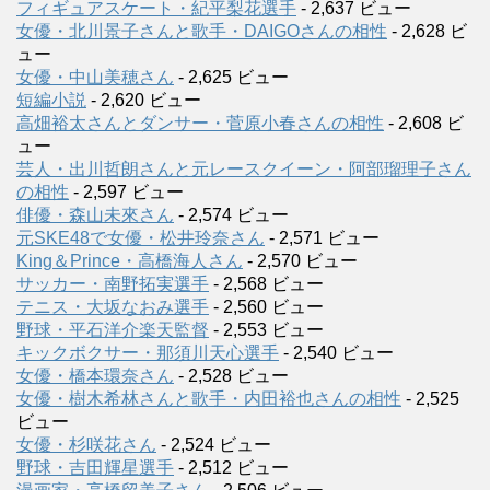
フィギュアスケート・紀平梨花選手
- 2,637 ビュー
女優・北川景子さんと歌手・DAIGOさんの相性
- 2,628 ビ
ュー
女優・中山美穂さん
- 2,625 ビュー
短編小説
- 2,620 ビュー
高畑裕太さんとダンサー・菅原小春さんの相性
- 2,608 ビ
ュー
芸人・出川哲朗さんと元レースクイーン・阿部瑠理子さん
の相性
- 2,597 ビュー
俳優・森山未來さん
- 2,574 ビュー
元SKE48で女優・松井玲奈さん
- 2,571 ビュー
King＆Prince・高橋海人さん
- 2,570 ビュー
サッカー・南野拓実選手
- 2,568 ビュー
テニス・大坂なおみ選手
- 2,560 ビュー
野球・平石洋介楽天監督
- 2,553 ビュー
キックボクサー・那須川天心選手
- 2,540 ビュー
女優・橋本環奈さん
- 2,528 ビュー
女優・樹木希林さんと歌手・内田裕也さんの相性
- 2,525
ビュー
女優・杉咲花さん
- 2,524 ビュー
野球・吉田輝星選手
- 2,512 ビュー