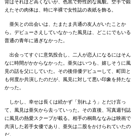
背はそれほど高くないが、色黒で野性的な風貌。空手で鍛
えたその肉体は、時に半裸で女性誌の表紙を飾る。
亜矢との出会いは、たまたま共通の友人がいたことか
ら。デビューさえしていなかった風見は、どこにでもいる
普通の青年に過ぎなかった。
出会ってすぐに意気投合し、二人が恋人になるにはそん
なに時間がかからなかった。亜矢はいつも、嬉しそうに風
見の話を父にしていた。その後俳優デビューして、町田と
も何度か共演したのだが、風見に対して悪い印象を持たな
かった。
しかし、幸せは長くは続かず「別れよう」とだけ言っ
て、風見は亜矢から去っていった。その直後、写真週刊誌
に風見の熱愛スクープが載る。相手の桐島ななみは映画で
共演した若手女優であり、亜矢は二股をかけられていたの
だ。