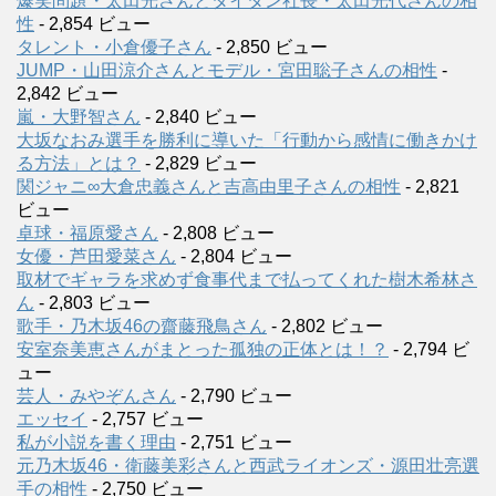
爆笑問題・太田光さんとタイタン社長・太田光代さんの相
性
- 2,854 ビュー
タレント・小倉優子さん
- 2,850 ビュー
JUMP・山田涼介さんとモデル・宮田聡子さんの相性
-
2,842 ビュー
嵐・大野智さん
- 2,840 ビュー
大坂なおみ選手を勝利に導いた「行動から感情に働きかけ
る方法」とは？
- 2,829 ビュー
関ジャニ∞大倉忠義さんと吉高由里子さんの相性
- 2,821
ビュー
卓球・福原愛さん
- 2,808 ビュー
女優・芦田愛菜さん
- 2,804 ビュー
取材でギャラを求めず食事代まで払ってくれた樹木希林さ
ん
- 2,803 ビュー
歌手・乃木坂46の齋藤飛鳥さん
- 2,802 ビュー
安室奈美恵さんがまとった孤独の正体とは！？
- 2,794 ビ
ュー
芸人・みやぞんさん
- 2,790 ビュー
エッセイ
- 2,757 ビュー
私が小説を書く理由
- 2,751 ビュー
元乃木坂46・衛藤美彩さんと西武ライオンズ・源田壮亮選
手の相性
- 2,750 ビュー