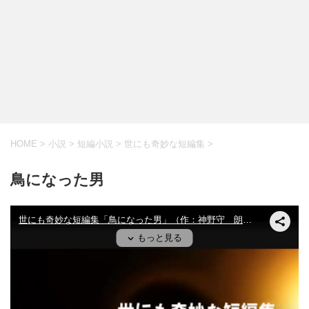
HOME
>
小説
>
短編小説
>
世にも奇妙な短編集
>
鳥になった男