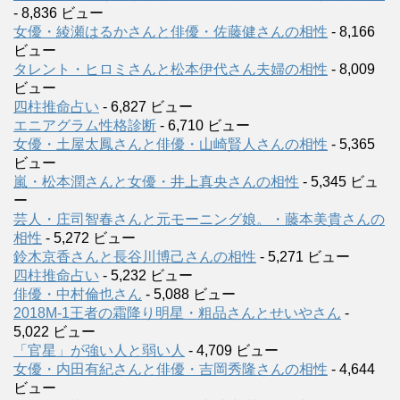
- 8,836 ビュー
女優・綾瀬はるかさんと俳優・佐藤健さんの相性
- 8,166
ビュー
タレント・ヒロミさんと松本伊代さん夫婦の相性
- 8,009
ビュー
四柱推命占い
- 6,827 ビュー
エニアグラム性格診断
- 6,710 ビュー
女優・土屋太鳳さんと俳優・山崎賢人さんの相性
- 5,365
ビュー
嵐・松本潤さんと女優・井上真央さんの相性
- 5,345 ビュ
ー
芸人・庄司智春さんと元モーニング娘。・藤本美貴さんの
相性
- 5,272 ビュー
鈴木京香さんと長谷川博己さんの相性
- 5,271 ビュー
四柱推命占い
- 5,232 ビュー
俳優・中村倫也さん
- 5,088 ビュー
2018M-1王者の霜降り明星・粗品さんとせいやさん
-
5,022 ビュー
「官星」が強い人と弱い人
- 4,709 ビュー
女優・内田有紀さんと俳優・吉岡秀隆さんの相性
- 4,644
ビュー