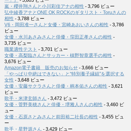
ー」）
- 3,803 ビュー
嵐・櫻井翔さんと小川彩佳アナの相性
- 3,796 ビュー
弘中綾香アナとONE OK ROCKのギタリスト・Toruさんの
相性
- 3,788 ビュー
V6・岡田准一さんと女優・宮崎あおいさんの相性
- 3,786
ビュー
女優・水川あさみさんと俳優・窪田正孝さんの相性
-
3,735 ビュー
職業適性テスト
- 3,701 ビュー
女優・高梨臨さんとサッカー・槙野智章選手の相性
-
3,676 ビュー
Amazon電子書籍 販売のお知らせ
- 3,666 ビュー
「やっぱり中絶はできない」と“特別養子縁組”を選択する
女性
- 3,648 ビュー
女優・安藤サクラさんと俳優・柄本佑さんの相性
- 3,621
ビュー
歌手・米津玄師さん
- 3,472 ビュー
女優・菅野美穂さんと俳優・堺雅人さんの相性
- 3,460 ビ
ュー
女優・石原さとみさんと前田裕二社長の相性
- 3,455 ビュ
ー
歌手・星野源さん
- 3,429 ビュー