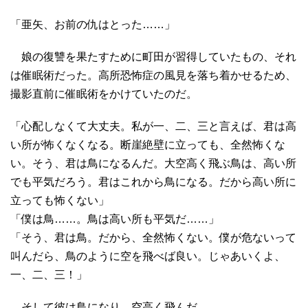
「亜矢、お前の仇はとった……」
娘の復讐を果たすために町田が習得していたもの、それ
は催眠術だった。高所恐怖症の風見を落ち着かせるため、
撮影直前に催眠術をかけていたのだ。
「心配しなくて大丈夫。私が一、二、三と言えば、君は高
い所が怖くなくなる。断崖絶壁に立っても、全然怖くな
い。そう、君は鳥になるんだ。大空高く飛ぶ鳥は、高い所
でも平気だろう。君はこれから鳥になる。だから高い所に
立っても怖くない」
「僕は鳥……。鳥は高い所も平気だ……」
「そう、君は鳥。だから、全然怖くない。僕が危ないって
叫んだら、鳥のように空を飛べば良い。じゃあいくよ、
一、二、三！」
そして彼は鳥になり、空高く飛んだ。