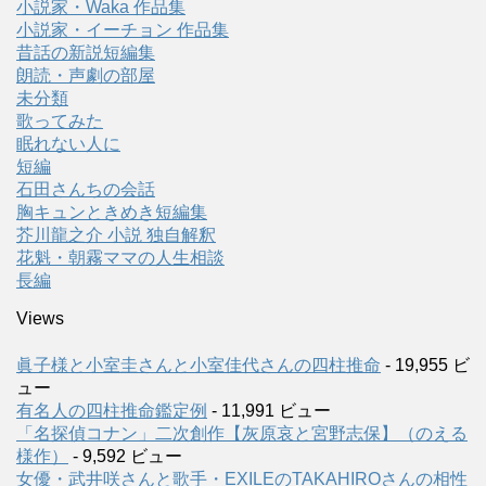
小説家・Waka 作品集
小説家・イーチョン 作品集
昔話の新説短編集
朗読・声劇の部屋
未分類
歌ってみた
眠れない人に
短編
石田さんちの会話
胸キュンときめき短編集
芥川龍之介 小説 独自解釈
花魁・朝霧ママの人生相談
長編
Views
眞子様と小室圭さんと小室佳代さんの四柱推命
- 19,955 ビ
ュー
有名人の四柱推命鑑定例
- 11,991 ビュー
「名探偵コナン」二次創作【灰原哀と宮野志保】（のえる
様作）
- 9,592 ビュー
女優・武井咲さんと歌手・EXILEのTAKAHIROさんの相性