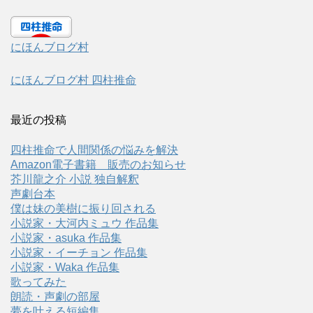
にほんブログ村
にほんブログ村 四柱推命
最近の投稿
四柱推命で人間関係の悩みを解決
Amazon電子書籍 販売のお知らせ
芥川龍之介 小説 独自解釈
声劇台本
僕は妹の美樹に振り回される
小説家・大河内ミュウ 作品集
小説家・asuka 作品集
小説家・イーチョン 作品集
小説家・Waka 作品集
歌ってみた
朗読・声劇の部屋
夢を叶える短編集