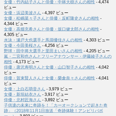
女優・竹内結子さんと俳優・中林大樹さんの相性
- 4,474
ビュー
女優・浜辺美波さん
- 4,397 ビュー
女優・松嶋菜々子さんと俳優・反町隆史さんの相性
-
4,344 ビュー
女優・高畑充希さんと俳優・坂口健太郎さんの相性
-
4,305 ビュー
水泳・瀬戸大也選手と馬淵優佳さんの相性
- 4,303 ビュー
女優・今田美桜さん
- 4,256 ビュー
野球・田中将大選手と里田まいさんの相性
- 4,205 ビュー
嵐・二宮和也さんとフリーアナウンサー・伊藤綾子さんの
相性
- 4,173 ビュー
俳優・唐沢寿明さんと女優・山口智子さんの相性
- 4,042
ビュー
俳優・賀来賢人さんと女優・榮倉奈々さんの相性
- 4,041
ビュー
女優・上白石萌音さん
- 3,979 ビュー
女優・新垣結衣さん
- 3,917 ビュー
俳優・北村匠海さん
- 3,892 ビュー
子供達の未来に奇跡を！「カーオークションで起きた奇
跡」（2018年11月1日放送「奇跡体験！アンビリバボ