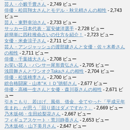
芸人・小籔千豊さん
- 2,749 ビュー
俳優・松田翔太さんとモデル・秋元梢さんの相性
- 2,743
ビュー
芸人・東野幸治さん
- 2,733 ビュー
サッカー日本代表・冨安健洋選手
- 2,728 ビュー
超簡単に四柱推命占いの仕方を紹介！
- 2,723 ビュー
女優・米倉涼子さん
- 2,711 ビュー
芸人・アンジャッシュの渡部建さんと女優・佐々木希さん
の相性
- 2,711 ビュー
俳優・千葉雄大さん
- 2,708 ビュー
お笑い芸人・パンサー尾形貴弘さん
- 2,705 ビュー
浅田舞さんとワンオクTakaさんの相性
- 2,704 ビュー
俳優・松坂桃李さん
- 2,700 ビュー
総合格闘家・山本“ＫＩＤ”徳郁さん
- 2,677 ビュー
俳優・高橋一生さんと女優・森川葵さんの相性
- 2,671 ビ
ュー
引きこもり、若はげ、風俗、借金、全てやった「平成元年
生まれ」が思う「回り道はダメですか？」
- 2,669 ビュー
乃木坂46・生田絵梨花さん
- 2,667 ビュー
フィギュアスケート・荒川静香さん
- 2,653 ビュー
乃木坂46・山下美月さん
- 2,647 ビュー