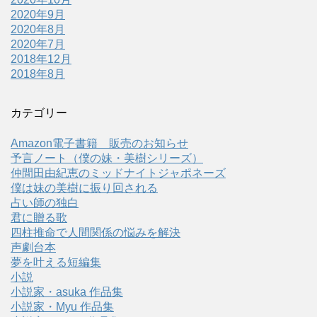
2020年9月
2020年8月
2020年7月
2018年12月
2018年8月
カテゴリー
Amazon電子書籍 販売のお知らせ
予言ノート（僕の妹・美樹シリーズ）
仲間田由紀恵のミッドナイトジャポネーズ
僕は妹の美樹に振り回される
占い師の独白
君に贈る歌
四柱推命で人間関係の悩みを解決
声劇台本
夢を叶える短編集
小説
小説家・asuka 作品集
小説家・Myu 作品集