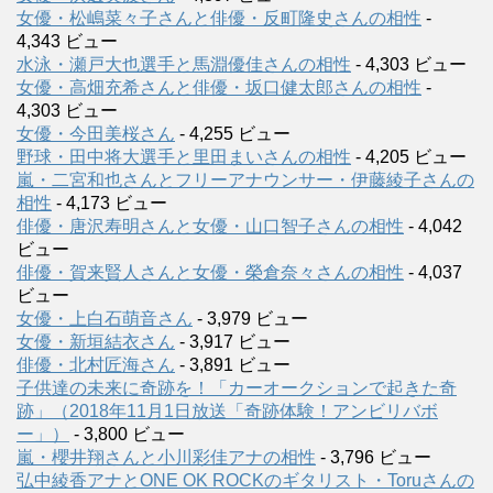
女優・松嶋菜々子さんと俳優・反町隆史さんの相性
-
4,343 ビュー
水泳・瀬戸大也選手と馬淵優佳さんの相性
- 4,303 ビュー
女優・高畑充希さんと俳優・坂口健太郎さんの相性
-
4,303 ビュー
女優・今田美桜さん
- 4,255 ビュー
野球・田中将大選手と里田まいさんの相性
- 4,205 ビュー
嵐・二宮和也さんとフリーアナウンサー・伊藤綾子さんの
相性
- 4,173 ビュー
俳優・唐沢寿明さんと女優・山口智子さんの相性
- 4,042
ビュー
俳優・賀来賢人さんと女優・榮倉奈々さんの相性
- 4,037
ビュー
女優・上白石萌音さん
- 3,979 ビュー
女優・新垣結衣さん
- 3,917 ビュー
俳優・北村匠海さん
- 3,891 ビュー
子供達の未来に奇跡を！「カーオークションで起きた奇
跡」（2018年11月1日放送「奇跡体験！アンビリバボ
ー」）
- 3,800 ビュー
嵐・櫻井翔さんと小川彩佳アナの相性
- 3,796 ビュー
弘中綾香アナとONE OK ROCKのギタリスト・Toruさんの