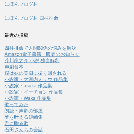
にほんブログ村
にほんブログ村 四柱推命
最近の投稿
四柱推命で人間関係の悩みを解決
Amazon電子書籍 販売のお知らせ
芥川龍之介 小説 独自解釈
声劇台本
僕は妹の美樹に振り回される
小説家・大河内ミュウ 作品集
小説家・asuka 作品集
小説家・イーチョン 作品集
小説家・Waka 作品集
歌ってみた
朗読・声劇の部屋
夢を叶える短編集
君に贈る歌
石田さんちの会話