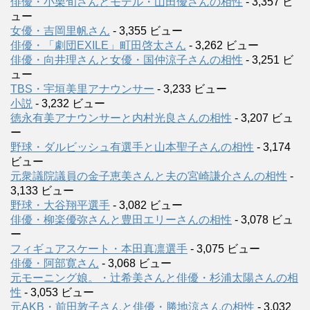
俳優・小栗旬さんとモデル・山田優さんの相性
- 3,357 ビ
ュー
女優・吉岡里帆さん
- 3,355 ビュー
俳優・「劇団EXILE」町田啓太さん
- 3,262 ビュー
俳優・向井理さんと女優・国仲涼子さんの相性
- 3,251 ビ
ュー
TBS・宇垣美里アナウンサー
- 3,233 ビュー
小説
- 3,232 ビュー
徳永有美アナウンサーと内村光良さんの相性
- 3,207 ビュ
ー
野球・ダルビッシュ有選手と山本聖子さんの相性
- 3,174
ビュー
元衆議院議員の金子恵美さんと夫の宮崎謙介さんの相性
-
3,133 ビュー
野球・大谷翔平選手
- 3,082 ビュー
俳優・柳楽優弥さんと豊田エリーさんの相性
- 3,078 ビュ
ー
フィギュアスケート・本田真凛選手
- 3,075 ビュー
俳優・阿部寛さん
- 3,068 ビュー
元モーニング娘。・辻希美さんと俳優・杉浦太陽さんの相
性
- 3,053 ビュー
元AKB・前田敦子さんと俳優・勝地涼さんの相性
- 3,032