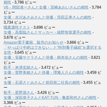
相性
- 3,786 ビュー
V6・岡田准一さんと女優・宮崎あおいさんの相性
- 3,784
ビュー
女優・水川あさみさんと俳優・窪田正孝さんの相性
-
3,734 ビュー
職業適性テスト
- 3,696 ビュー
女優・高梨臨さんとサッカー・槙野智章選手の相性
-
3,676 ビュー
Amazon電子書籍 販売のお知らせ
- 3,666 ビュー
「やっぱり中絶はできない」と“特別養子縁組”を選択する
女性
- 3,645 ビュー
女優・安藤サクラさんと俳優・柄本佑さんの相性
- 3,621
ビュー
歌手・米津玄師さん
- 3,472 ビュー
女優・菅野美穂さんと俳優・堺雅人さんの相性
- 3,459 ビ
ュー
女優・石原さとみさんと前田裕二社長の相性
- 3,455 ビュ
ー
歌手・星野源さん
- 3,426 ビュー
女優・深田恭子さんとKAT-TUN・亀梨和也さんの相性
-
3,366 ビュー