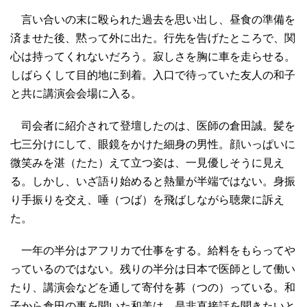
言い合いの末に殴られた過去を思い出し、昼食の準備を
済ませた後、黙って外に出た。行先を告げたところで、関
心は持ってくれないだろう。寂しさを胸に車を走らせる。
しばらくして目的地に到着。入口で待っていた友人の和子
と共に講演会会場に入る。
司会者に紹介されて登壇したのは、医師の倉田誠。髪を
七三分けにして、眼鏡をかけた細身の男性。顔いっぱいに
微笑みを湛（たた）えて立つ姿は、一見優しそうに見え
る。しかし、いざ語り始めると熱量が半端ではない。身振
り手振りを交え、唾（つば）を飛ばしながら聴衆に訴え
た。
一年の半分はアフリカで仕事をする。給料をもらってや
っているのではない。残りの半分は日本で医師として働い
たり、講演会などを通して寄付を募（つの）っている。和
子から倉田の事を聞いた和美は、是非直接話を聞きたいと