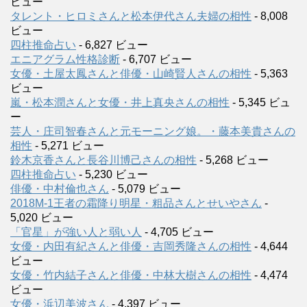
ビュー
タレント・ヒロミさんと松本伊代さん夫婦の相性
- 8,008
ビュー
四柱推命占い
- 6,827 ビュー
エニアグラム性格診断
- 6,707 ビュー
女優・土屋太鳳さんと俳優・山崎賢人さんの相性
- 5,363
ビュー
嵐・松本潤さんと女優・井上真央さんの相性
- 5,345 ビュ
ー
芸人・庄司智春さんと元モーニング娘。・藤本美貴さんの
相性
- 5,271 ビュー
鈴木京香さんと長谷川博己さんの相性
- 5,268 ビュー
四柱推命占い
- 5,230 ビュー
俳優・中村倫也さん
- 5,079 ビュー
2018M-1王者の霜降り明星・粗品さんとせいやさん
-
5,020 ビュー
「官星」が強い人と弱い人
- 4,705 ビュー
女優・内田有紀さんと俳優・吉岡秀隆さんの相性
- 4,644
ビュー
女優・竹内結子さんと俳優・中林大樹さんの相性
- 4,474
ビュー
女優・浜辺美波さん
- 4,397 ビュー