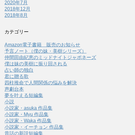
2020年7月
2018年12月
2018年8月
カテゴリー
Amazon電子書籍 販売のお知らせ
予言ノート（僕の妹・美樹シリーズ）
仲間田由紀恵のミッドナイトジャポネーズ
僕は妹の美樹に振り回される
占い師の独白
君に贈る歌
四柱推命で人間関係の悩みを解決
声劇台本
夢を叶える短編集
小説
小説家・asuka 作品集
小説家・Myu 作品集
小説家・Waka 作品集
小説家・イーチョン 作品集
昔話の新説短編集