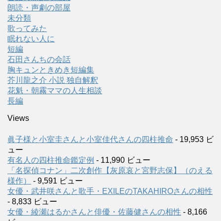
朗読・声劇の部屋
未分類
歌ってみた
眠れない人に
短編
石田さんちの会話
胸キュンときめき短編集
芥川龍之介 小説 独自解釈
花魁・朝霧ママの人生相談
長編
Views
眞子様と小室圭さんと小室佳代さんの四柱推命
- 19,953 ビ
ュー
有名人の四柱推命鑑定例
- 11,990 ビュー
「名探偵コナン」二次創作【灰原哀と宮野志保】（のえる
様作）
- 9,591 ビュー
女優・武井咲さんと歌手・EXILEのTAKAHIROさんの相性
- 8,833 ビュー
女優・綾瀬はるかさんと俳優・佐藤健さんの相性
- 8,166