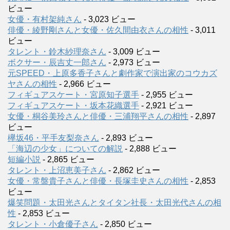
ビュー
女優・有村架純さん
- 3,023 ビュー
俳優・綾野剛さんと女優・佐久間由衣さんの相性
- 3,011
ビュー
タレント・鈴木紗理奈さん
- 3,009 ビュー
ボクサー・辰吉丈一郎さん
- 2,973 ビュー
元SPEED・上原多香子さんと劇作家で演出家のコウカズ
ヤさんの相性
- 2,966 ビュー
フィギュアスケート・宮原知子選手
- 2,955 ビュー
フィギュアスケート・坂本花織選手
- 2,921 ビュー
女優・桐谷美玲さんと俳優・三浦翔平さんの相性
- 2,897
ビュー
欅坂46・平手友梨奈さん
- 2,893 ビュー
「海辺の少女」についての解説
- 2,888 ビュー
短編小説
- 2,865 ビュー
タレント・上沼恵美子さん
- 2,862 ビュー
女優・常盤貴子さんと俳優・長塚圭史さんの相性
- 2,853
ビュー
爆笑問題・太田光さんとタイタン社長・太田光代さんの相
性
- 2,853 ビュー
タレント・小倉優子さん
- 2,850 ビュー