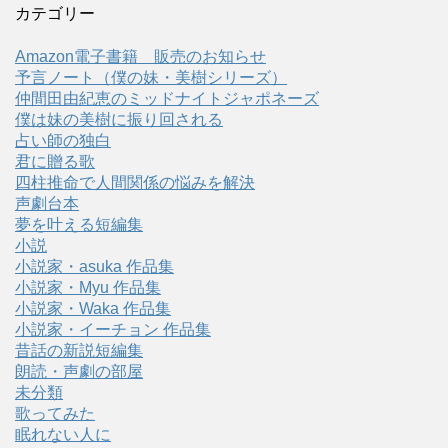
カテゴリー
Amazon電子書籍 販売のお知らせ
予言ノート（僕の妹・美樹シリーズ）
仲間田由紀恵のミッドナイトジャポネーズ
僕は妹の美樹に振り回される
占い師の独白
君に贈る歌
四柱推命で人間関係の悩みを解決
声劇台本
夢を叶える短編集
小説
小説家・asuka 作品集
小説家・Myu 作品集
小説家・Waka 作品集
小説家・イーチョン 作品集
昔話の新説短編集
朗読・声劇の部屋
未分類
歌ってみた
眠れない人に