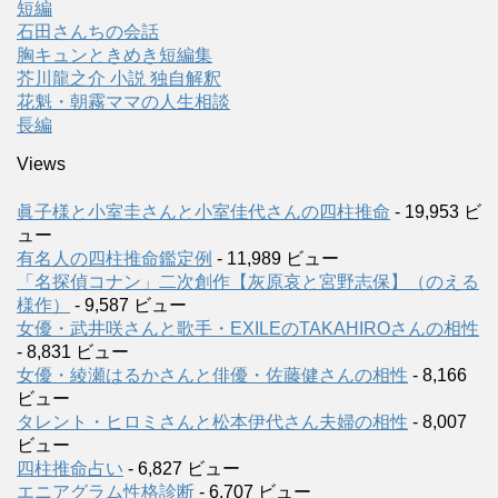
短編
石田さんちの会話
胸キュンときめき短編集
芥川龍之介 小説 独自解釈
花魁・朝霧ママの人生相談
長編
Views
眞子様と小室圭さんと小室佳代さんの四柱推命
- 19,953 ビ
ュー
有名人の四柱推命鑑定例
- 11,989 ビュー
「名探偵コナン」二次創作【灰原哀と宮野志保】（のえる
様作）
- 9,587 ビュー
女優・武井咲さんと歌手・EXILEのTAKAHIROさんの相性
- 8,831 ビュー
女優・綾瀬はるかさんと俳優・佐藤健さんの相性
- 8,166
ビュー
タレント・ヒロミさんと松本伊代さん夫婦の相性
- 8,007
ビュー
四柱推命占い
- 6,827 ビュー
エニアグラム性格診断
- 6,707 ビュー