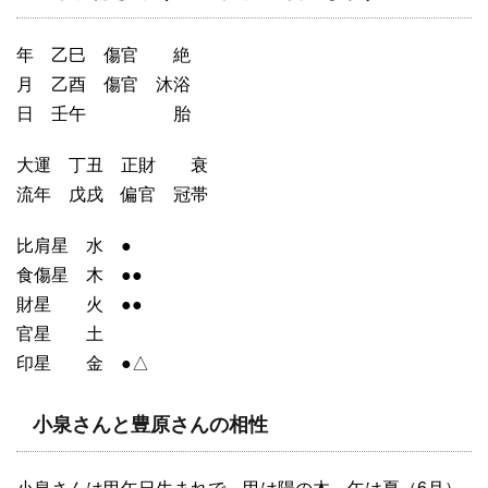
年 乙巳 傷官 絶
月 乙酉 傷官 沐浴
日 壬午 胎
大運 丁丑 正財 衰
流年 戊戌 偏官 冠帯
比肩星 水 ●
食傷星 木 ●●
財星 火 ●●
官星 土
印星 金 ●△
小泉さんと豊原さんの相性