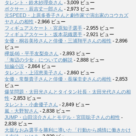
タレント・鈴木紗理奈さん
- 3,009 ビュー
ボクサー・辰吉丈一郎さん
- 2,973 ビュー
元SPEED・上原多香子さんと劇作家で演出家のコウカズ
ヤさんの相性
- 2,966 ビュー
フィギュアスケート・宮原知子選手
- 2,955 ビュー
フィギュアスケート・坂本花織選手
- 2,921 ビュー
女優・桐谷美玲さんと俳優・三浦翔平さんの相性
- 2,896
ビュー
欅坂46・平手友梨奈さん
- 2,893 ビュー
「海辺の少女」についての解説
- 2,888 ビュー
短編小説
- 2,864 ビュー
タレント・上沼恵美子さん
- 2,860 ビュー
女優・常盤貴子さんと俳優・長塚圭史さんの相性
- 2,853
ビュー
爆笑問題・太田光さんとタイタン社長・太田光代さんの相
性
- 2,853 ビュー
タレント・小倉優子さん
- 2,849 ビュー
嵐・大野智さん
- 2,838 ビュー
JUMP・山田涼介さんとモデル・宮田聡子さんの相性
-
2,838 ビュー
大坂なおみ選手を勝利に導いた「行動から感情に働きかけ