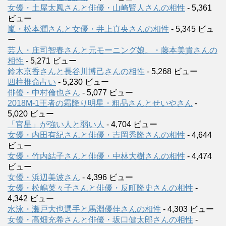
女優・土屋太鳳さんと俳優・山崎賢人さんの相性
- 5,361
ビュー
嵐・松本潤さんと女優・井上真央さんの相性
- 5,345 ビュ
ー
芸人・庄司智春さんと元モーニング娘。・藤本美貴さんの
相性
- 5,271 ビュー
鈴木京香さんと長谷川博己さんの相性
- 5,268 ビュー
四柱推命占い
- 5,230 ビュー
俳優・中村倫也さん
- 5,077 ビュー
2018M-1王者の霜降り明星・粗品さんとせいやさん
-
5,020 ビュー
「官星」が強い人と弱い人
- 4,704 ビュー
女優・内田有紀さんと俳優・吉岡秀隆さんの相性
- 4,644
ビュー
女優・竹内結子さんと俳優・中林大樹さんの相性
- 4,474
ビュー
女優・浜辺美波さん
- 4,396 ビュー
女優・松嶋菜々子さんと俳優・反町隆史さんの相性
-
4,342 ビュー
水泳・瀬戸大也選手と馬淵優佳さんの相性
- 4,303 ビュー
女優・高畑充希さんと俳優・坂口健太郎さんの相性
-