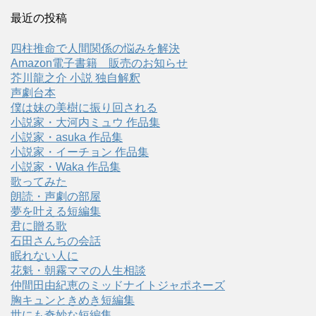
最近の投稿
四柱推命で人間関係の悩みを解決
Amazon電子書籍 販売のお知らせ
芥川龍之介 小説 独自解釈
声劇台本
僕は妹の美樹に振り回される
小説家・大河内ミュウ 作品集
小説家・asuka 作品集
小説家・イーチョン 作品集
小説家・Waka 作品集
歌ってみた
朗読・声劇の部屋
夢を叶える短編集
君に贈る歌
石田さんちの会話
眠れない人に
花魁・朝霧ママの人生相談
仲間田由紀恵のミッドナイトジャポネーズ
胸キュンときめき短編集
世にも奇妙な短編集