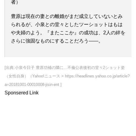
者）
豊原は現在の妻との離婚がまだ成立していないとみ
られるが、小泉との堂々としたツーショットはもは
や夫婦のよう。『またここか』の成功は、2人の絆を
さらに強固なものにすることだろう――。
[出典:小泉今日子 豊原功補の隣に…不倫公表後初の堂々2ショット姿
（女性自身）（Yahoo!ニュース > https://headlines.yahoo.co.jp/article?
a=20181001-00010008-jisin-ent ]
Sponsered Link