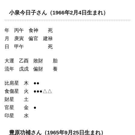
小泉今日子さん（1966年2月4日生まれ）
年 丙午 食神 死
月 庚寅 偏官 建禄
日 甲午 死
大運 乙酉 敗財 胎
流年 戊戌 偏財 養
比肩星 木 ●●
食傷星 火 ●●●△△
財星 土
官星 金 ●
印星 水
豊原功補さん（1965年9月25日生まれ）