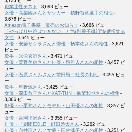
3,733 ビュー
職業適性テスト
- 3,693 ビュー
女優・高梨臨さんとサッカー・槙野智章選手の相性
-
3,676 ビュー
Amazon電子書籍 販売のお知らせ
- 3,666 ビュー
「やっぱり中絶はできない」と“特別養子縁組”を選択する
女性
- 3,645 ビュー
女優・安藤サクラさんと俳優・柄本佑さんの相性
- 3,621
ビュー
歌手・米津玄師さん
- 3,471 ビュー
女優・菅野美穂さんと俳優・堺雅人さんの相性
- 3,457 ビ
ュー
女優・石原さとみさんと前田裕二社長の相性
- 3,455 ビュ
ー
歌手・星野源さん
- 3,425 ビュー
女優・深田恭子さんとKAT-TUN・亀梨和也さんの相性
-
3,366 ビュー
俳優・小栗旬さんとモデル・山田優さんの相性
- 3,357 ビ
ュー
女優・吉岡里帆さん
- 3,355 ビュー
俳優・「劇団EXILE」町田啓太さん
- 3,262 ビュー
俳優・向井理さんと女優・国仲涼子さんの相性
- 3,251 ビ