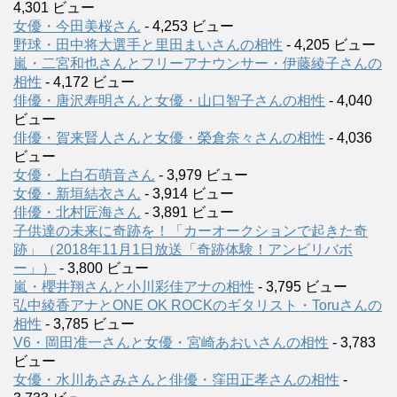
4,301 ビュー
女優・今田美桜さん
- 4,253 ビュー
野球・田中将大選手と里田まいさんの相性
- 4,205 ビュー
嵐・二宮和也さんとフリーアナウンサー・伊藤綾子さんの
相性
- 4,172 ビュー
俳優・唐沢寿明さんと女優・山口智子さんの相性
- 4,040
ビュー
俳優・賀来賢人さんと女優・榮倉奈々さんの相性
- 4,036
ビュー
女優・上白石萌音さん
- 3,979 ビュー
女優・新垣結衣さん
- 3,914 ビュー
俳優・北村匠海さん
- 3,891 ビュー
子供達の未来に奇跡を！「カーオークションで起きた奇
跡」（2018年11月1日放送「奇跡体験！アンビリバボ
ー」）
- 3,800 ビュー
嵐・櫻井翔さんと小川彩佳アナの相性
- 3,795 ビュー
弘中綾香アナとONE OK ROCKのギタリスト・Toruさんの
相性
- 3,785 ビュー
V6・岡田准一さんと女優・宮崎あおいさんの相性
- 3,783
ビュー
女優・水川あさみさんと俳優・窪田正孝さんの相性
-