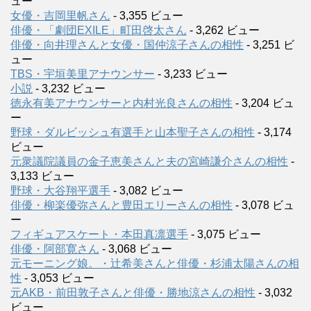
ュー
女優・吉岡里帆さん
- 3,355 ビュー
俳優・「劇団EXILE」町田啓太さん
- 3,262 ビュー
俳優・向井理さんと女優・国仲涼子さんの相性
- 3,251 ビ
ュー
TBS・宇垣美里アナウンサー
- 3,233 ビュー
小説
- 3,232 ビュー
徳永有美アナウンサーと内村光良さんの相性
- 3,204 ビュ
ー
野球・ダルビッシュ有選手と山本聖子さんの相性
- 3,174
ビュー
元衆議院議員の金子恵美さんと夫の宮崎謙介さんの相性
-
3,133 ビュー
野球・大谷翔平選手
- 3,082 ビュー
俳優・柳楽優弥さんと豊田エリーさんの相性
- 3,078 ビュ
ー
フィギュアスケート・本田真凛選手
- 3,075 ビュー
俳優・阿部寛さん
- 3,068 ビュー
元モーニング娘。・辻希美さんと俳優・杉浦太陽さんの相
性
- 3,053 ビュー
元AKB・前田敦子さんと俳優・勝地涼さんの相性
- 3,032
ビュー