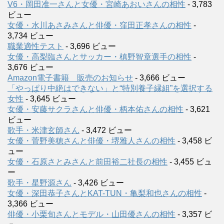
V6・岡田准一さんと女優・宮崎あおいさんの相性
- 3,783
ビュー
女優・水川あさみさんと俳優・窪田正孝さんの相性
-
3,734 ビュー
職業適性テスト
- 3,696 ビュー
女優・高梨臨さんとサッカー・槙野智章選手の相性
-
3,676 ビュー
Amazon電子書籍 販売のお知らせ
- 3,666 ビュー
「やっぱり中絶はできない」と“特別養子縁組”を選択する
女性
- 3,645 ビュー
女優・安藤サクラさんと俳優・柄本佑さんの相性
- 3,621
ビュー
歌手・米津玄師さん
- 3,472 ビュー
女優・菅野美穂さんと俳優・堺雅人さんの相性
- 3,458 ビ
ュー
女優・石原さとみさんと前田裕二社長の相性
- 3,455 ビュ
ー
歌手・星野源さん
- 3,426 ビュー
女優・深田恭子さんとKAT-TUN・亀梨和也さんの相性
-
3,366 ビュー
俳優・小栗旬さんとモデル・山田優さんの相性
- 3,357 ビ