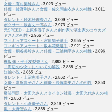
女優・有村架純さん
- 3,023 ビュー
俳優・綾野剛さんと女優・佐久間由衣さんの相性
- 3,011
ビュー
タレント・鈴木紗理奈さん
- 3,009 ビュー
ボクサー・辰吉丈一郎さん
- 2,973 ビュー
元SPEED・上原多香子さんと劇作家で演出家のコウカズ
ヤさんの相性
- 2,966 ビュー
フィギュアスケート・宮原知子選手
- 2,955 ビュー
フィギュアスケート・坂本花織選手
- 2,921 ビュー
女優・桐谷美玲さんと俳優・三浦翔平さんの相性
- 2,896
ビュー
欅坂46・平手友梨奈さん
- 2,893 ビュー
「海辺の少女」についての解説
- 2,888 ビュー
短編小説
- 2,865 ビュー
タレント・上沼恵美子さん
- 2,862 ビュー
女優・常盤貴子さんと俳優・長塚圭史さんの相性
- 2,853
ビュー
爆笑問題・太田光さんとタイタン社長・太田光代さんの相
性
- 2,853 ビュー
タレント・小倉優子さん
- 2,849 ビュー
嵐・大野智さん
- 2,838 ビュー