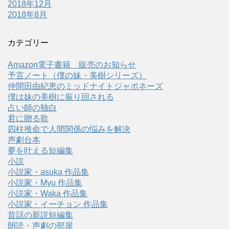
2018年12月
2018年8月
カテゴリー
Amazon電子書籍 販売のお知らせ
予言ノート（僕の妹・美樹シリーズ）
仲間田由紀恵のミッドナイトジャポネーズ
僕は妹の美樹に振り回される
占い師の独白
君に贈る歌
四柱推命で人間関係の悩みを解決
声劇台本
夢を叶える短編集
小説
小説家・asuka 作品集
小説家・Myu 作品集
小説家・Waka 作品集
小説家・イーチョン 作品集
昔話の新説短編集
朗読・声劇の部屋