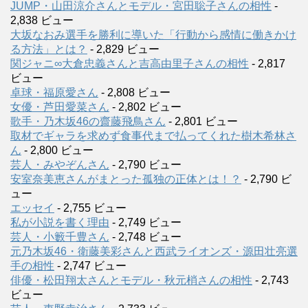
JUMP・山田涼介さんとモデル・宮田聡子さんの相性
-
2,838 ビュー
大坂なおみ選手を勝利に導いた「行動から感情に働きかけ
る方法」とは？
- 2,829 ビュー
関ジャニ∞大倉忠義さんと吉高由里子さんの相性
- 2,817
ビュー
卓球・福原愛さん
- 2,808 ビュー
女優・芦田愛菜さん
- 2,802 ビュー
歌手・乃木坂46の齋藤飛鳥さん
- 2,801 ビュー
取材でギャラを求めず食事代まで払ってくれた樹木希林さ
ん
- 2,800 ビュー
芸人・みやぞんさん
- 2,790 ビュー
安室奈美恵さんがまとった孤独の正体とは！？
- 2,790 ビ
ュー
エッセイ
- 2,755 ビュー
私が小説を書く理由
- 2,749 ビュー
芸人・小籔千豊さん
- 2,748 ビュー
元乃木坂46・衛藤美彩さんと西武ライオンズ・源田壮亮選
手の相性
- 2,747 ビュー
俳優・松田翔太さんとモデル・秋元梢さんの相性
- 2,743
ビュー