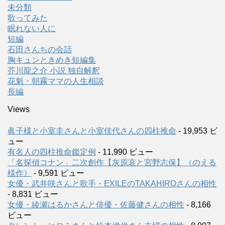
未分類
歌ってみた
眠れない人に
短編
石田さんちの会話
胸キュンときめき短編集
芥川龍之介 小説 独自解釈
花魁・朝霧ママの人生相談
長編
Views
眞子様と小室圭さんと小室佳代さんの四柱推命
- 19,953 ビ
ュー
有名人の四柱推命鑑定例
- 11,990 ビュー
「名探偵コナン」二次創作【灰原哀と宮野志保】（のえる
様作）
- 9,591 ビュー
女優・武井咲さんと歌手・EXILEのTAKAHIROさんの相性
- 8,831 ビュー
女優・綾瀬はるかさんと俳優・佐藤健さんの相性
- 8,166
ビュー