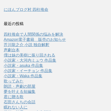
にほんブログ村 四柱推命
最近の投稿
四柱推命で人間関係の悩みを解決
Amazon電子書籍 販売のお知らせ
芥川龍之介 小説 独自解釈
声劇台本
僕は妹の美樹に振り回される
小説家・大河内ミュウ 作品集
小説家・asuka 作品集
小説家・イーチョン 作品集
小説家・Waka 作品集
歌ってみた
朗読・声劇の部屋
夢を叶える短編集
君に贈る歌
石田さんちの会話
眠れない人に