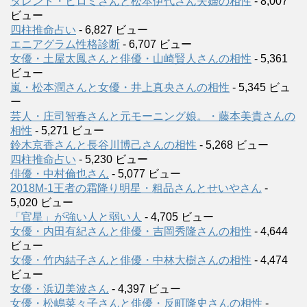
タレント・ヒロミさんと松本伊代さん夫婦の相性
- 8,007
ビュー
四柱推命占い
- 6,827 ビュー
エニアグラム性格診断
- 6,707 ビュー
女優・土屋太鳳さんと俳優・山崎賢人さんの相性
- 5,361
ビュー
嵐・松本潤さんと女優・井上真央さんの相性
- 5,345 ビュ
ー
芸人・庄司智春さんと元モーニング娘。・藤本美貴さんの
相性
- 5,271 ビュー
鈴木京香さんと長谷川博己さんの相性
- 5,268 ビュー
四柱推命占い
- 5,230 ビュー
俳優・中村倫也さん
- 5,077 ビュー
2018M-1王者の霜降り明星・粗品さんとせいやさん
-
5,020 ビュー
「官星」が強い人と弱い人
- 4,705 ビュー
女優・内田有紀さんと俳優・吉岡秀隆さんの相性
- 4,644
ビュー
女優・竹内結子さんと俳優・中林大樹さんの相性
- 4,474
ビュー
女優・浜辺美波さん
- 4,397 ビュー
女優・松嶋菜々子さんと俳優・反町隆史さんの相性
-