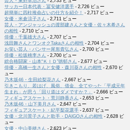
芸人・東野幸治さん
- 2,733 ビュー
サッカー日本代表・冨安健洋選手
- 2,726 ビュー
超簡単に四柱推命占いの仕方を紹介！
- 2,717 ビュー
女優・米倉涼子さん
- 2,711 ビュー
芸人・アンジャッシュの渡部建さんと女優・佐々木希さん
の相性
- 2,710 ビュー
俳優・千葉雄大さん
- 2,707 ビュー
浅田舞さんとワンオクTakaさんの相性
- 2,704 ビュー
お笑い芸人・パンサー尾形貴弘さん
- 2,700 ビュー
俳優・松坂桃李さん
- 2,700 ビュー
総合格闘家・山本“ＫＩＤ”徳郁さん
- 2,677 ビュー
俳優・高橋一生さんと女優・森川葵さんの相性
- 2,670 ビ
ュー
乃木坂46・生田絵梨花さん
- 2,667 ビュー
引きこもり、若はげ、風俗、借金、全てやった「平成元年
生まれ」が思う「回り道はダメですか？」
- 2,666 ビュー
フィギュアスケート・荒川静香さん
- 2,653 ビュー
乃木坂46・山下美月さん
- 2,647 ビュー
フィギュアスケート・紀平梨花選手
- 2,637 ビュー
女優・北川景子さんと歌手・DAIGOさんの相性
- 2,628 ビ
ュー
女優・中山美穂さん
- 2,623 ビュー