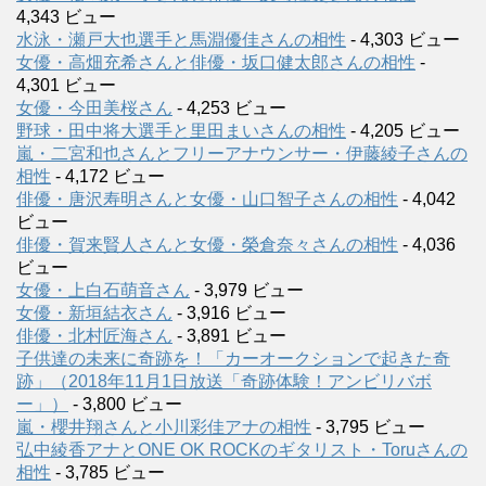
4,343 ビュー
水泳・瀬戸大也選手と馬淵優佳さんの相性
- 4,303 ビュー
女優・高畑充希さんと俳優・坂口健太郎さんの相性
-
4,301 ビュー
女優・今田美桜さん
- 4,253 ビュー
野球・田中将大選手と里田まいさんの相性
- 4,205 ビュー
嵐・二宮和也さんとフリーアナウンサー・伊藤綾子さんの
相性
- 4,172 ビュー
俳優・唐沢寿明さんと女優・山口智子さんの相性
- 4,042
ビュー
俳優・賀来賢人さんと女優・榮倉奈々さんの相性
- 4,036
ビュー
女優・上白石萌音さん
- 3,979 ビュー
女優・新垣結衣さん
- 3,916 ビュー
俳優・北村匠海さん
- 3,891 ビュー
子供達の未来に奇跡を！「カーオークションで起きた奇
跡」（2018年11月1日放送「奇跡体験！アンビリバボ
ー」）
- 3,800 ビュー
嵐・櫻井翔さんと小川彩佳アナの相性
- 3,795 ビュー
弘中綾香アナとONE OK ROCKのギタリスト・Toruさんの
相性
- 3,785 ビュー