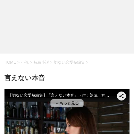
HOME
>
小説
>
短編小説
>
切ない恋愛短編集
>
言えない本音