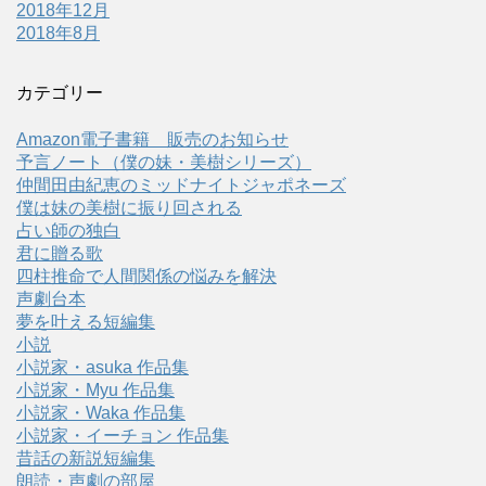
2018年12月
2018年8月
カテゴリー
Amazon電子書籍 販売のお知らせ
予言ノート（僕の妹・美樹シリーズ）
仲間田由紀恵のミッドナイトジャポネーズ
僕は妹の美樹に振り回される
占い師の独白
君に贈る歌
四柱推命で人間関係の悩みを解決
声劇台本
夢を叶える短編集
小説
小説家・asuka 作品集
小説家・Myu 作品集
小説家・Waka 作品集
小説家・イーチョン 作品集
昔話の新説短編集
朗読・声劇の部屋