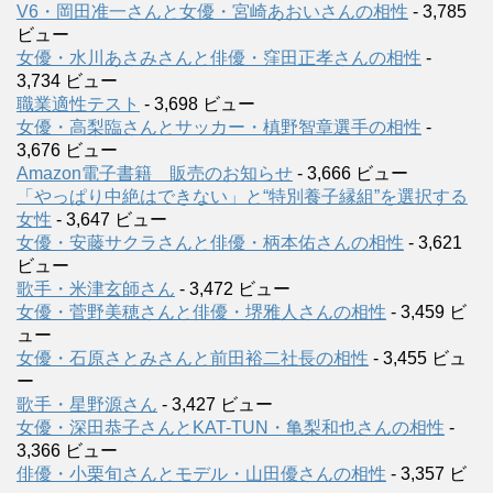
V6・岡田准一さんと女優・宮崎あおいさんの相性
- 3,785
ビュー
女優・水川あさみさんと俳優・窪田正孝さんの相性
-
3,734 ビュー
職業適性テスト
- 3,698 ビュー
女優・高梨臨さんとサッカー・槙野智章選手の相性
-
3,676 ビュー
Amazon電子書籍 販売のお知らせ
- 3,666 ビュー
「やっぱり中絶はできない」と“特別養子縁組”を選択する
女性
- 3,647 ビュー
女優・安藤サクラさんと俳優・柄本佑さんの相性
- 3,621
ビュー
歌手・米津玄師さん
- 3,472 ビュー
女優・菅野美穂さんと俳優・堺雅人さんの相性
- 3,459 ビ
ュー
女優・石原さとみさんと前田裕二社長の相性
- 3,455 ビュ
ー
歌手・星野源さん
- 3,427 ビュー
女優・深田恭子さんとKAT-TUN・亀梨和也さんの相性
-
3,366 ビュー
俳優・小栗旬さんとモデル・山田優さんの相性
- 3,357 ビ