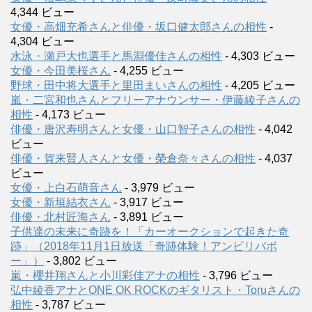
4,344 ビュー
女優・高畑充希さんと俳優・坂口健太郎さんの相性
-
4,304 ビュー
水泳・瀬戸大也選手と馬淵優佳さんの相性
- 4,303 ビュー
女優・今田美桜さん
- 4,255 ビュー
野球・田中将大選手と里田まいさんの相性
- 4,205 ビュー
嵐・二宮和也さんとフリーアナウンサー・伊藤綾子さんの
相性
- 4,173 ビュー
俳優・唐沢寿明さんと女優・山口智子さんの相性
- 4,042
ビュー
俳優・賀来賢人さんと女優・榮倉奈々さんの相性
- 4,037
ビュー
女優・上白石萌音さん
- 3,979 ビュー
女優・新垣結衣さん
- 3,917 ビュー
俳優・北村匠海さん
- 3,891 ビュー
子供達の未来に奇跡を！「カーオークションで起きた奇
跡」（2018年11月1日放送「奇跡体験！アンビリバボ
ー」）
- 3,802 ビュー
嵐・櫻井翔さんと小川彩佳アナの相性
- 3,796 ビュー
弘中綾香アナとONE OK ROCKのギタリスト・Toruさんの
相性
- 3,787 ビュー