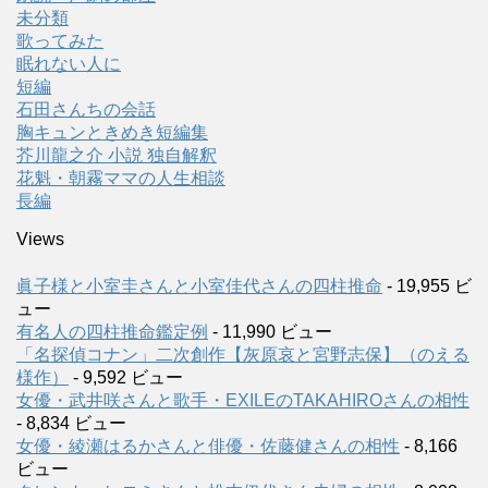
未分類
歌ってみた
眠れない人に
短編
石田さんちの会話
胸キュンときめき短編集
芥川龍之介 小説 独自解釈
花魁・朝霧ママの人生相談
長編
Views
眞子様と小室圭さんと小室佳代さんの四柱推命
- 19,955 ビ
ュー
有名人の四柱推命鑑定例
- 11,990 ビュー
「名探偵コナン」二次創作【灰原哀と宮野志保】（のえる
様作）
- 9,592 ビュー
女優・武井咲さんと歌手・EXILEのTAKAHIROさんの相性
- 8,834 ビュー
女優・綾瀬はるかさんと俳優・佐藤健さんの相性
- 8,166
ビュー