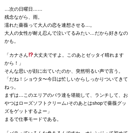
…次の日曜日……
残念ながら、雨。
濡れた薔薇って大人の恋を連想させる…。
大人の女性が耐え忍んで泣いてるみたい…だから好きなの
かも。
「カナさん
大丈夫ですよ。このあとゼッタイ晴れます
から！」
そんな思いが顔に出ていたのか、突然明るい声で言う。
「だね！ショウタ〜今日は忙しいからしっかりついてきて
ねっ。
まずは…このエリアのバラ達を堪能して、ランチして、お
やつはローズソフトクリーム♪そのあとはshopで薔薇グッ
ズをゲットするよー」
まるで仕事モードである。