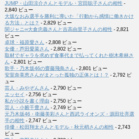
JUMP・山田涼介さんとモデル・宮田聡子さんの相性
-
2,840 ビュー
大坂なおみ選手を勝利に導いた「行動から感情に働きかけ
る方法」とは？
- 2,829 ビュー
関ジャニ∞大倉忠義さんと吉高由里子さんの相性
- 2,821
ビュー
卓球・福原愛さん
- 2,808 ビュー
女優・芦田愛菜さん
- 2,802 ビュー
取材でギャラを求めず食事代まで払ってくれた樹木希林さ
ん
- 2,801 ビュー
歌手・乃木坂46の齋藤飛鳥さん
- 2,801 ビュー
安室奈美恵さんがまとった孤独の正体とは！？
- 2,792 ビ
ュー
芸人・みやぞんさん
- 2,790 ビュー
エッセイ
- 2,756 ビュー
私が小説を書く理由
- 2,750 ビュー
芸人・小籔千豊さん
- 2,749 ビュー
元乃木坂46・衛藤美彩さんと西武ライオンズ・源田壮亮選
手の相性
- 2,747 ビュー
俳優・松田翔太さんとモデル・秋元梢さんの相性
- 2,743
ビュー