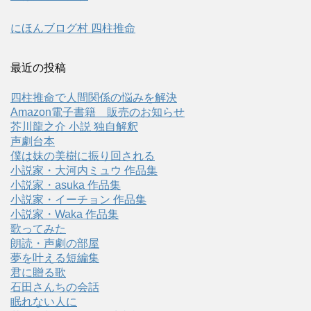
にほんブログ村 四柱推命
最近の投稿
四柱推命で人間関係の悩みを解決
Amazon電子書籍 販売のお知らせ
芥川龍之介 小説 独自解釈
声劇台本
僕は妹の美樹に振り回される
小説家・大河内ミュウ 作品集
小説家・asuka 作品集
小説家・イーチョン 作品集
小説家・Waka 作品集
歌ってみた
朗読・声劇の部屋
夢を叶える短編集
君に贈る歌
石田さんちの会話
眠れない人に