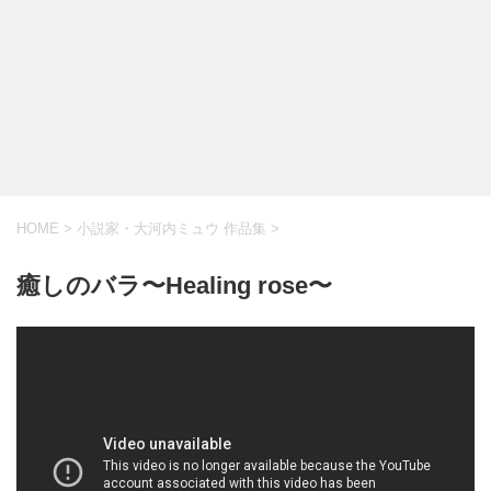
HOME
>
小説家・大河内ミュウ 作品集
>
癒しのバラ〜Healing rose〜