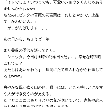
「そぉでしょ！いつまでも、可愛いショウタくんじゃあり
ませんからねwww
ちなみにピンクの薔薇の花言葉は…おしとやかで、上品
で、かわいい人。」
「が、がんばります…。」
あの日から、ちょうど一年……
また薔薇の季節が巡ってきた。
「ショウタ。今日は✴︎時の記念日✴︎だよ…。幸せな時間過
ごせてる？
あたしはあいかわらず、眉間にたて線入れながら仕事して
るよwww」
爽やかな風が吹く山の頂。眼下には、ところ狭しとクルマ
や人が行き交うのが見える。
だけどここには色とりどりの花が咲いていて、家族や恋人
たちがお弁当を広げている姿も見える。