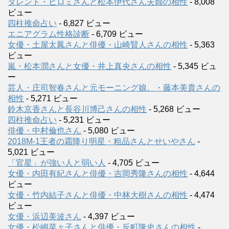
タレント・ヒロミさんと松本伊代さん夫婦の相性
- 8,008
ビュー
四柱推命占い
- 6,827 ビュー
エニアグラム性格診断
- 6,709 ビュー
女優・土屋太鳳さんと俳優・山崎賢人さんの相性
- 5,363
ビュー
嵐・松本潤さんと女優・井上真央さんの相性
- 5,345 ビュ
ー
芸人・庄司智春さんと元モーニング娘。・藤本美貴さんの
相性
- 5,271 ビュー
鈴木京香さんと長谷川博己さんの相性
- 5,268 ビュー
四柱推命占い
- 5,231 ビュー
俳優・中村倫也さん
- 5,080 ビュー
2018M-1王者の霜降り明星・粗品さんとせいやさん
-
5,021 ビュー
「官星」が強い人と弱い人
- 4,705 ビュー
女優・内田有紀さんと俳優・吉岡秀隆さんの相性
- 4,644
ビュー
女優・竹内結子さんと俳優・中林大樹さんの相性
- 4,474
ビュー
女優・浜辺美波さん
- 4,397 ビュー
女優・松嶋菜々子さんと俳優・反町隆史さんの相性
-