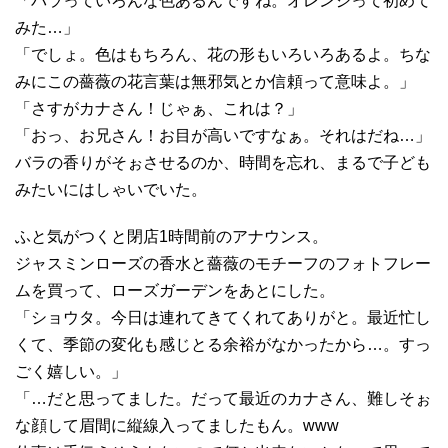
「バラっていろんな色あるんですね。オレンジって初めて
みた…」
「でしょ。色はもちろん、花の形もいろいろあるよ。ちな
みにこの薔薇の花言葉は無邪気とか信頼って意味よ。」
「さすがカナさん！じゃぁ、これは？」
「おっ、お兄さん！お目が高いですなぁ。それはだね…」
バラの香りがそぉさせるのか、時間を忘れ、まるで子ども
みたいにはしゃいでいた。
ふと気がつくと閉店1時間前のアナウンス。
ジャスミンローズの香水と薔薇のモチーフのフォトフレー
ムを買って、ローズガーデンをあとにした。
「ショウタ。今日は連れてきてくれてありがと。最近忙し
くて、季節の変化も感じとる余裕がなかったから…。すっ
ごく嬉しい。」
「…だと思ってました。だって最近のカナさん、難しそぉ
な顔して眉間に縦線入ってましたもん。www