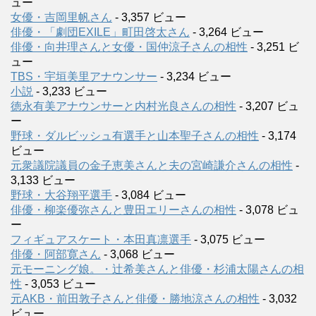
ュー
女優・吉岡里帆さん
- 3,357 ビュー
俳優・「劇団EXILE」町田啓太さん
- 3,264 ビュー
俳優・向井理さんと女優・国仲涼子さんの相性
- 3,251 ビ
ュー
TBS・宇垣美里アナウンサー
- 3,234 ビュー
小説
- 3,233 ビュー
徳永有美アナウンサーと内村光良さんの相性
- 3,207 ビュ
ー
野球・ダルビッシュ有選手と山本聖子さんの相性
- 3,174
ビュー
元衆議院議員の金子恵美さんと夫の宮崎謙介さんの相性
-
3,133 ビュー
野球・大谷翔平選手
- 3,084 ビュー
俳優・柳楽優弥さんと豊田エリーさんの相性
- 3,078 ビュ
ー
フィギュアスケート・本田真凛選手
- 3,075 ビュー
俳優・阿部寛さん
- 3,068 ビュー
元モーニング娘。・辻希美さんと俳優・杉浦太陽さんの相
性
- 3,053 ビュー
元AKB・前田敦子さんと俳優・勝地涼さんの相性
- 3,032
ビュー