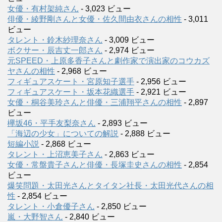
女優・有村架純さん
- 3,023 ビュー
俳優・綾野剛さんと女優・佐久間由衣さんの相性
- 3,011
ビュー
タレント・鈴木紗理奈さん
- 3,009 ビュー
ボクサー・辰吉丈一郎さん
- 2,974 ビュー
元SPEED・上原多香子さんと劇作家で演出家のコウカズ
ヤさんの相性
- 2,968 ビュー
フィギュアスケート・宮原知子選手
- 2,956 ビュー
フィギュアスケート・坂本花織選手
- 2,921 ビュー
女優・桐谷美玲さんと俳優・三浦翔平さんの相性
- 2,897
ビュー
欅坂46・平手友梨奈さん
- 2,893 ビュー
「海辺の少女」についての解説
- 2,888 ビュー
短編小説
- 2,868 ビュー
タレント・上沼恵美子さん
- 2,863 ビュー
女優・常盤貴子さんと俳優・長塚圭史さんの相性
- 2,854
ビュー
爆笑問題・太田光さんとタイタン社長・太田光代さんの相
性
- 2,854 ビュー
タレント・小倉優子さん
- 2,850 ビュー
嵐・大野智さん
- 2,840 ビュー