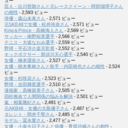
ュー
芸人・出川哲朗さんと元レースクイーン・阿部瑠理子さん
の相性
- 2,593 ビュー
俳優・森山未來さん
- 2,571 ビュー
元SKE48で女優・松井玲奈さん
- 2,571 ビュー
King＆Prince・高橋海人さん
- 2,569 ビュー
サッカー・南野拓実選手
- 2,566 ビュー
テニス・大坂なおみ選手
- 2,559 ビュー
野球・平石洋介楽天監督
- 2,552 ビュー
キックボクサー・那須川天心選手
- 2,540 ビュー
女優・橋本環奈さん
- 2,527 ビュー
女優・樹木希林さんと歌手・内田裕也さんの相性
- 2,524
ビュー
女優・杉咲花さん
- 2,523 ビュー
野球・吉田輝星選手
- 2,510 ビュー
漫画家・高橋留美子さん
- 2,505 ビュー
四柱推命で人間関係の悩みを解決
- 2,501 ビュー
嵐・相葉雅紀さん
- 2,491 ビュー
元AKB48・女優の大島優子さん
- 2,487 ビュー
タレント・岡井千聖さん
- 2,485 ビュー
モデル・冨永愛さん
- 2,477 ビュー
女優・小泉今日子さんと俳優・豊原功補さんの相性
-