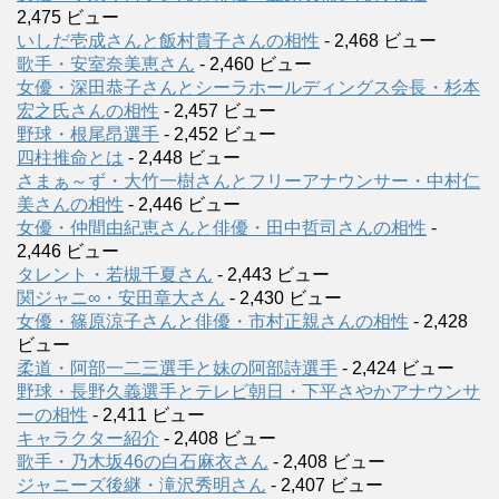
2,475 ビュー
いしだ壱成さんと飯村貴子さんの相性
- 2,468 ビュー
歌手・安室奈美恵さん
- 2,460 ビュー
女優・深田恭子さんとシーラホールディングス会長・杉本
宏之氏さんの相性
- 2,457 ビュー
野球・根尾昂選手
- 2,452 ビュー
四柱推命とは
- 2,448 ビュー
さまぁ～ず・大竹一樹さんとフリーアナウンサー・中村仁
美さんの相性
- 2,446 ビュー
女優・仲間由紀恵さんと俳優・田中哲司さんの相性
-
2,446 ビュー
タレント・若槻千夏さん
- 2,443 ビュー
関ジャニ∞・安田章大さん
- 2,430 ビュー
女優・篠原涼子さんと俳優・市村正親さんの相性
- 2,428
ビュー
柔道・阿部一二三選手と妹の阿部詩選手
- 2,424 ビュー
野球・長野久義選手とテレビ朝日・下平さやかアナウンサ
ーの相性
- 2,411 ビュー
キャラクター紹介
- 2,408 ビュー
歌手・乃木坂46の白石麻衣さん
- 2,408 ビュー
ジャニーズ後継・滝沢秀明さん
- 2,407 ビュー