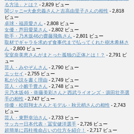
る方法」とは？
- 2,829 ビュー
関ジャニ∞大倉忠義さんと吉高由里子さんの相性
- 2,818
ビュー
卓球・福原愛さん
- 2,808 ビュー
女優・芦田愛菜さん
- 2,802 ビュー
歌手・乃木坂46の齋藤飛鳥さん
- 2,801 ビュー
取材でギャラを求めず食事代まで払ってくれた樹木希林さ
ん
- 2,800 ビュー
安室奈美恵さんがまとった孤独の正体とは！？
- 2,791 ビ
ュー
芸人・みやぞんさん
- 2,790 ビュー
エッセイ
- 2,755 ビュー
私が小説を書く理由
- 2,749 ビュー
芸人・小籔千豊さん
- 2,748 ビュー
元乃木坂46・衛藤美彩さんと西武ライオンズ・源田壮亮選
手の相性
- 2,747 ビュー
俳優・松田翔太さんとモデル・秋元梢さんの相性
- 2,743
ビュー
芸人・東野幸治さん
- 2,733 ビュー
サッカー日本代表・冨安健洋選手
- 2,726 ビュー
超簡単に四柱推命占いの仕方を紹介！
- 2,717 ビュー