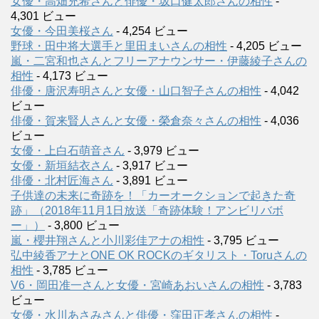
女優・高畑充希さんと俳優・坂口健太郎さんの相性
-
4,301 ビュー
女優・今田美桜さん
- 4,254 ビュー
野球・田中将大選手と里田まいさんの相性
- 4,205 ビュー
嵐・二宮和也さんとフリーアナウンサー・伊藤綾子さんの
相性
- 4,173 ビュー
俳優・唐沢寿明さんと女優・山口智子さんの相性
- 4,042
ビュー
俳優・賀来賢人さんと女優・榮倉奈々さんの相性
- 4,036
ビュー
女優・上白石萌音さん
- 3,979 ビュー
女優・新垣結衣さん
- 3,917 ビュー
俳優・北村匠海さん
- 3,891 ビュー
子供達の未来に奇跡を！「カーオークションで起きた奇
跡」（2018年11月1日放送「奇跡体験！アンビリバボ
ー」）
- 3,800 ビュー
嵐・櫻井翔さんと小川彩佳アナの相性
- 3,795 ビュー
弘中綾香アナとONE OK ROCKのギタリスト・Toruさんの
相性
- 3,785 ビュー
V6・岡田准一さんと女優・宮崎あおいさんの相性
- 3,783
ビュー
女優・水川あさみさんと俳優・窪田正孝さんの相性
-