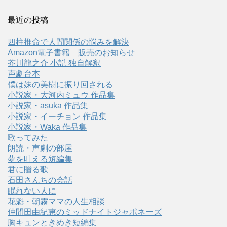
最近の投稿
四柱推命で人間関係の悩みを解決
Amazon電子書籍 販売のお知らせ
芥川龍之介 小説 独自解釈
声劇台本
僕は妹の美樹に振り回される
小説家・大河内ミュウ 作品集
小説家・asuka 作品集
小説家・イーチョン 作品集
小説家・Waka 作品集
歌ってみた
朗読・声劇の部屋
夢を叶える短編集
君に贈る歌
石田さんちの会話
眠れない人に
花魁・朝霧ママの人生相談
仲間田由紀恵のミッドナイトジャポネーズ
胸キュンときめき短編集