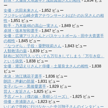
野球・大瀬良大地選手と浅田真由さんの相性
- 1,854 ビュ
ー
女優・志田未来さん
- 1,852 ビュー
フジテレビ山崎夕貴アナウンサーとおばたのお兄さんの相
性
- 1,851 ビュー
歌手・乃木坂46の高山一実さん
- 1,849 ビュー
卓球・張本智和選手
- 1,847 ビュー
女優・広瀬アリスさんとバスケットボール・田中大貴選手
の相性
- 1,845 ビュー
「なつぞら」子役・粟野咲莉さん
- 1,843 ビュー
人類救済の薬
- 1,839 ビュー
財布に30万円入っていても万引きしてしまう「万引き症」
という病気
- 1,838 ビュー
女優・渡辺えりさんと俳優・土屋良太さんの相性
- 1,838
ビュー
水泳・池江璃花子選手
- 1,836 ビュー
朗読・声劇の部屋
- 1,831 ビュー
女子バレー・黒後愛選手
- 1,829 ビュー
芸人・友近さん
- 1,825 ビュー
予言ノート（僕の妹・美樹シリーズ）
- 1,825 ビュー
俳優・井浦新さん
- 1,823 ビュー
いじめで学校に行けなかった中川翔子さんのインタビュー