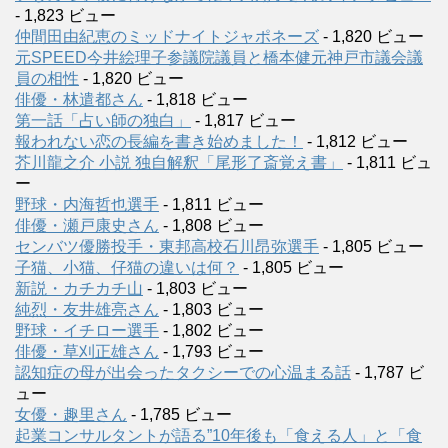
- 1,823 ビュー
仲間田由紀恵のミッドナイトジャポネーズ
- 1,820 ビュー
元SPEED今井絵理子参議院議員と橋本健元神戸市議会議
員の相性
- 1,820 ビュー
俳優・林遣都さん
- 1,818 ビュー
第一話「占い師の独白」
- 1,817 ビュー
報われない恋の長編を書き始めました！
- 1,812 ビュー
芥川龍之介 小説 独自解釈「尾形了斎覚え書」
- 1,811 ビュ
ー
野球・内海哲也選手
- 1,811 ビュー
俳優・瀬戸康史さん
- 1,808 ビュー
センバツ優勝投手・東邦高校石川昂弥選手
- 1,805 ビュー
子猫、小猫、仔猫の違いは何？
- 1,805 ビュー
新説・カチカチ山
- 1,803 ビュー
純烈・友井雄亮さん
- 1,803 ビュー
野球・イチロー選手
- 1,802 ビュー
俳優・草刈正雄さん
- 1,793 ビュー
認知症の母が出会ったタクシーでの心温まる話
- 1,787 ビ
ュー
女優・趣里さん
- 1,785 ビュー
起業コンサルタントが語る”10年後も「食える人」と「食