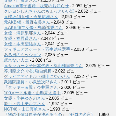
女優・門脇麦さん
- 2,055 ビュー
Amazon電子書籍 販売のお知らせ
- 2,052 ビュー
クレヨンしんちゃんのちょっといい話
- 2,052 ビュー
元欅坂46女優・今泉佑唯さん
- 2,050 ビュー
元AKB48・板野友美さん
- 2,048 ビュー
元AKB48で女優・島崎遥香さん
- 2,046 ビュー
女優・清原果耶さん
- 2,044 ビュー
女優・福原遥さん
- 2,042 ビュー
女優・本田望結さん
- 2,041 ビュー
フィギュアスケート・羽生結弦選手
- 2,038 ビュー
ある男のミッション
- 2,035 ビュー
眠れない人に
- 2,028 ビュー
元サッカー女子日本代表・丸山桂里奈さん
- 2,025 ビュー
芥川龍之介 小説 独自解釈
- 2,022 ビュー
グラビアアイドル・磯山さやかさん
- 2,022 ビュー
衆議院議員・小泉進次郎さん
- 2,011 ビュー
「タッキー＆翼」今井翼さん
- 2,006 ビュー
100メートル走・山縣亮太選手
- 2,005 ビュー
女優・岸井ゆきのさん
- 2,005 ビュー
歌手・青山テルマさん
- 1,997 ビュー
NGT48・山口真帆さん
- 1,993 ビュー
「物の価値は自分が決めるもの」（ゼロの名言）
- 1,990