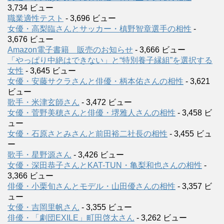
3,734 ビュー
職業適性テスト
- 3,696 ビュー
女優・高梨臨さんとサッカー・槙野智章選手の相性
-
3,676 ビュー
Amazon電子書籍 販売のお知らせ
- 3,666 ビュー
「やっぱり中絶はできない」と“特別養子縁組”を選択する
女性
- 3,645 ビュー
女優・安藤サクラさんと俳優・柄本佑さんの相性
- 3,621
ビュー
歌手・米津玄師さん
- 3,472 ビュー
女優・菅野美穂さんと俳優・堺雅人さんの相性
- 3,458 ビ
ュー
女優・石原さとみさんと前田裕二社長の相性
- 3,455 ビュ
ー
歌手・星野源さん
- 3,426 ビュー
女優・深田恭子さんとKAT-TUN・亀梨和也さんの相性
-
3,366 ビュー
俳優・小栗旬さんとモデル・山田優さんの相性
- 3,357 ビ
ュー
女優・吉岡里帆さん
- 3,355 ビュー
俳優・「劇団EXILE」町田啓太さん
- 3,262 ビュー