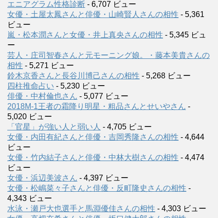
エニアグラム性格診断
- 6,707 ビュー
女優・土屋太鳳さんと俳優・山崎賢人さんの相性
- 5,361
ビュー
嵐・松本潤さんと女優・井上真央さんの相性
- 5,345 ビュ
ー
芸人・庄司智春さんと元モーニング娘。・藤本美貴さんの
相性
- 5,271 ビュー
鈴木京香さんと長谷川博己さんの相性
- 5,268 ビュー
四柱推命占い
- 5,230 ビュー
俳優・中村倫也さん
- 5,077 ビュー
2018M-1王者の霜降り明星・粗品さんとせいやさん
-
5,020 ビュー
「官星」が強い人と弱い人
- 4,705 ビュー
女優・内田有紀さんと俳優・吉岡秀隆さんの相性
- 4,644
ビュー
女優・竹内結子さんと俳優・中林大樹さんの相性
- 4,474
ビュー
女優・浜辺美波さん
- 4,397 ビュー
女優・松嶋菜々子さんと俳優・反町隆史さんの相性
-
4,343 ビュー
水泳・瀬戸大也選手と馬淵優佳さんの相性
- 4,303 ビュー