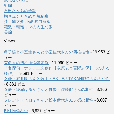
眠れない人に
短編
石田さんちの会話
胸キュンときめき短編集
芥川龍之介 小説 独自解釈
花魁・朝霧ママの人生相談
長編
Views
眞子様と小室圭さんと小室佳代さんの四柱推命
- 19,953 ビ
ュー
有名人の四柱推命鑑定例
- 11,990 ビュー
「名探偵コナン」二次創作【灰原哀と宮野志保】（のえる
様作）
- 9,591 ビュー
女優・武井咲さんと歌手・EXILEのTAKAHIROさんの相性
- 8,831 ビュー
女優・綾瀬はるかさんと俳優・佐藤健さんの相性
- 8,166
ビュー
タレント・ヒロミさんと松本伊代さん夫婦の相性
- 8,007
ビュー
四柱推命占い
- 6,827 ビュー