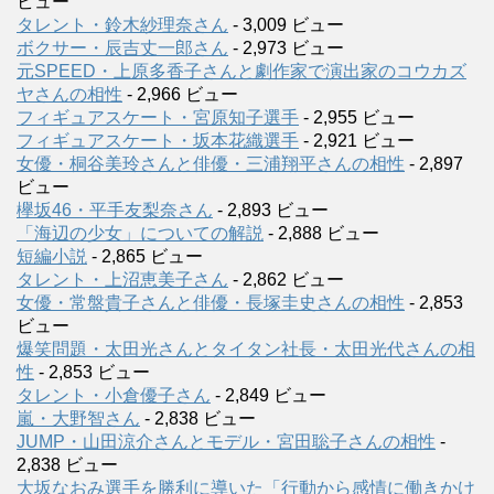
ビュー
タレント・鈴木紗理奈さん
- 3,009 ビュー
ボクサー・辰吉丈一郎さん
- 2,973 ビュー
元SPEED・上原多香子さんと劇作家で演出家のコウカズ
ヤさんの相性
- 2,966 ビュー
フィギュアスケート・宮原知子選手
- 2,955 ビュー
フィギュアスケート・坂本花織選手
- 2,921 ビュー
女優・桐谷美玲さんと俳優・三浦翔平さんの相性
- 2,897
ビュー
欅坂46・平手友梨奈さん
- 2,893 ビュー
「海辺の少女」についての解説
- 2,888 ビュー
短編小説
- 2,865 ビュー
タレント・上沼恵美子さん
- 2,862 ビュー
女優・常盤貴子さんと俳優・長塚圭史さんの相性
- 2,853
ビュー
爆笑問題・太田光さんとタイタン社長・太田光代さんの相
性
- 2,853 ビュー
タレント・小倉優子さん
- 2,849 ビュー
嵐・大野智さん
- 2,838 ビュー
JUMP・山田涼介さんとモデル・宮田聡子さんの相性
-
2,838 ビュー
大坂なおみ選手を勝利に導いた「行動から感情に働きかけ