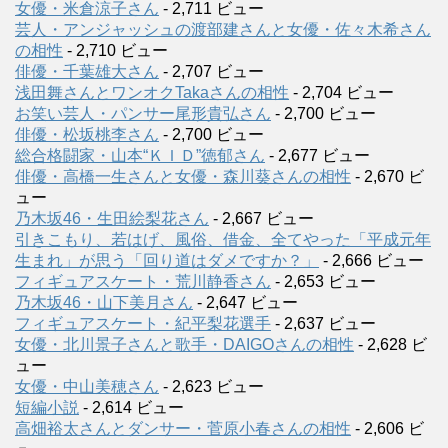
女優・米倉涼子さん
- 2,711 ビュー
芸人・アンジャッシュの渡部建さんと女優・佐々木希さん
の相性
- 2,710 ビュー
俳優・千葉雄大さん
- 2,707 ビュー
浅田舞さんとワンオクTakaさんの相性
- 2,704 ビュー
お笑い芸人・パンサー尾形貴弘さん
- 2,700 ビュー
俳優・松坂桃李さん
- 2,700 ビュー
総合格闘家・山本“ＫＩＤ”徳郁さん
- 2,677 ビュー
俳優・高橋一生さんと女優・森川葵さんの相性
- 2,670 ビ
ュー
乃木坂46・生田絵梨花さん
- 2,667 ビュー
引きこもり、若はげ、風俗、借金、全てやった「平成元年
生まれ」が思う「回り道はダメですか？」
- 2,666 ビュー
フィギュアスケート・荒川静香さん
- 2,653 ビュー
乃木坂46・山下美月さん
- 2,647 ビュー
フィギュアスケート・紀平梨花選手
- 2,637 ビュー
女優・北川景子さんと歌手・DAIGOさんの相性
- 2,628 ビ
ュー
女優・中山美穂さん
- 2,623 ビュー
短編小説
- 2,614 ビュー
高畑裕太さんとダンサー・菅原小春さんの相性
- 2,606 ビ