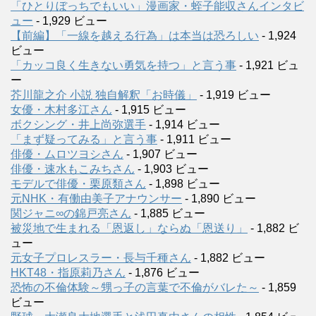
「ひとりぼっちでもいい」漫画家・蛭子能収さんインタビ
ュー
- 1,929 ビュー
【前編】「一線を越える行為」は本当は恐ろしい
- 1,924
ビュー
「カッコ良く生きない勇気を持つ」と言う事
- 1,921 ビュ
ー
芥川龍之介 小説 独自解釈「お時儀」
- 1,919 ビュー
女優・木村多江さん
- 1,915 ビュー
ボクシング・井上尚弥選手
- 1,914 ビュー
「まず疑ってみる」と言う事
- 1,911 ビュー
俳優・ムロツヨシさん
- 1,907 ビュー
俳優・速水もこみちさん
- 1,903 ビュー
モデルで俳優・栗原類さん
- 1,898 ビュー
元NHK・有働由美子アナウンサー
- 1,890 ビュー
関ジャニ∞の錦戸亮さん
- 1,885 ビュー
被災地で生まれる「恩返し」ならぬ「恩送り」
- 1,882 ビ
ュー
元女子プロレスラー・長与千種さん
- 1,882 ビュー
HKT48・指原莉乃さん
- 1,876 ビュー
恐怖の不倫体験～甥っ子の言葉で不倫がバレた～
- 1,859
ビュー