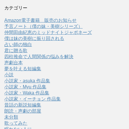
カテゴリー
Amazon電子書籍 販売のお知らせ
予言ノート（僕の妹・美樹シリーズ）
仲間田由紀恵のミッドナイトジャポネーズ
僕は妹の美樹に振り回される
占い師の独白
君に贈る歌
四柱推命で人間関係の悩みを解決
声劇台本
夢を叶える短編集
小説
小説家・asuka 作品集
小説家・Myu 作品集
小説家・Waka 作品集
小説家・イーチョン 作品集
昔話の新説短編集
朗読・声劇の部屋
未分類
歌ってみた