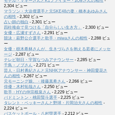
モデル・マギーさんとK1ファイター・武尊さんの相性
-
2,304 ビュー
マラソン・大迫傑選手と元SKE48の妻・橋本あゆみさん
の相性
- 2,302 ビュー
占い師の独白
- 2,301 ビュー
四柱推命で見つける「自分らしい生き方」
- 2,300 ビュー
女優・広瀬すずさん
- 2,291 ビュー
競泳・萩野公介選手と歌手・miwaさんの相性
- 2,288 ビュ
ー
女優・樹木希林さんが、生きづらさを抱える若者にメッセ
ージ
- 2,287 ビュー
テレビ朝日・宇賀なつみアナウンサー
- 2,285 ビュー
千鳥・ノブさん
- 2,271 ビュー
芸人・日村勇紀さんと元NHKアナウンサー・神田愛花さ
んの相性
- 2,267 ビュー
元モーニング娘。・後藤真希さん
- 2,266 ビュー
俳優・木村拓哉さん
- 2,250 ビュー
歌手・HYの仲宗根泉さん
- 2,229 ビュー
バドミントン・桃田賢斗選手
- 2,225 ビュー
タレント・ベッキーさんと野球・片岡治大さんの相性
-
2,224 ビュー
バスケットボール・八村塁選手
- 2,212 ビュー