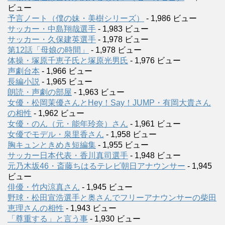
ビュー
予言ノート（僕の妹・美樹シリーズ）
- 1,986 ビュー
サッカー・中島翔哉選手
- 1,983 ビュー
サッカー・久保建英選手
- 1,978 ビュー
第12話「母娘の時間」
- 1,978 ビュー
体操・塚原千恵子氏と塚原光男氏
- 1,976 ビュー
声劇台本
- 1,966 ビュー
長編小説
- 1,965 ビュー
朗読・声劇の部屋
- 1,963 ビュー
女優・松岡茉優さんとHey！Say！JUMP・有岡大貴さん
の相性
- 1,962 ビュー
女優・のん（元・能年玲奈）さん
- 1,961 ビュー
女優でモデル・泉里香さん
- 1,958 ビュー
胸キュンときめき短編集
- 1,955 ビュー
サッカー日本代表・香川真司選手
- 1,948 ビュー
元乃木坂46・斎藤ちはるテレビ朝日アナウンサー
- 1,945
ビュー
俳優・竹内涼真さん
- 1,945 ビュー
野球・松田宣浩選手と奥さんでフリーアナウンサーの柴田
恵理さんの相性
- 1,943 ビュー
「尊重する」と言う事
- 1,930 ビュー