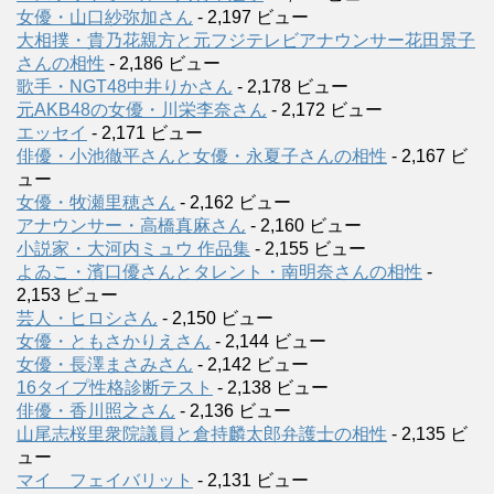
女優・山口紗弥加さん
- 2,197 ビュー
大相撲・貴乃花親方と元フジテレビアナウンサー花田景子
さんの相性
- 2,186 ビュー
歌手・NGT48中井りかさん
- 2,178 ビュー
元AKB48の女優・川栄李奈さん
- 2,172 ビュー
エッセイ
- 2,171 ビュー
俳優・小池徹平さんと女優・永夏子さんの相性
- 2,167 ビ
ュー
女優・牧瀬里穂さん
- 2,162 ビュー
アナウンサー・高橋真麻さん
- 2,160 ビュー
小説家・大河内ミュウ 作品集
- 2,155 ビュー
よゐこ・濱口優さんとタレント・南明奈さんの相性
-
2,153 ビュー
芸人・ヒロシさん
- 2,150 ビュー
女優・ともさかりえさん
- 2,144 ビュー
女優・長澤まさみさん
- 2,142 ビュー
16タイプ性格診断テスト
- 2,138 ビュー
俳優・香川照之さん
- 2,136 ビュー
山尾志桜里衆院議員と倉持麟太郎弁護士の相性
- 2,135 ビ
ュー
マイ フェイバリット
- 2,131 ビュー