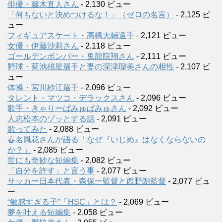
俳優・藤木直人さん
- 2,130 ビュー
「何もないと決めつけるな！」（ゼロの名言）
- 2,125 ビ
ュー
フィギュアスケート・高橋大輔選手
- 2,121 ビュー
女優・伊藤沙莉さん
- 2,118 ビュー
ゴールデンボンバー・鬼龍院翔さん
- 2,111 ビュー
野球・菊池雄星選手と妻の深津瑠美さんの相性
- 2,107 ビ
ュー
体操・宮川紗江選手
- 2,096 ビュー
タレント・マツコ・デラックスさん
- 2,096 ビュー
歌手・きゃりーぱみゅぱみゅさん
- 2,092 ビュー
人志松本のゾッとする話
- 2,091 ビュー
歌ってみた
- 2,088 ビュー
春名風花さんが語る「なぜ『いじめ』はなくならないの
か？」
- 2,085 ビュー
世にも奇妙な短編集
- 2,082 ビュー
「自分を許す」と言う事
- 2,077 ビュー
サッカー日本代表・森保一監督と西野朗監督
- 2,077 ビュ
ー
“敏感すぎる子”「HSC」とは？
- 2,069 ビュー
夢を叶える短編集
- 2,058 ビュー