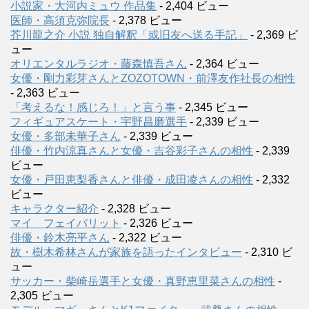
小説家・大河内ミュウ 作品集
- 2,404 ビュー
医師・高須克弥院長
- 2,378 ビュー
芥川龍之介 小説 独自解釈「或旧友へ送る手記」
- 2,369 ビ
ュー
オリエンタルラジオ・藤森慎吾さん
- 2,364 ビュー
女優・剛力彩芽さんとZOZOTOWN・前澤友作社長の相性
- 2,363 ビュー
「考えるな！感じろ！」と言う事
- 2,345 ビュー
フィギュアスケート・宇野昌磨選手
- 2,339 ビュー
女優・多部未華子さん
- 2,339 ビュー
俳優・竹内涼真さんと女優・吉谷彩子さんの相性
- 2,339
ビュー
女優・戸田恵梨香さんと俳優・成田凌さんの相性
- 2,332
ビュー
キャラクター紹介
- 2,328 ビュー
マイ フェイバリット
- 2,326 ビュー
俳優・鈴木亮平さん
- 2,322 ビュー
故・樹木希林さんが家族を語ったインタビュー
- 2,310 ビ
ュー
サッカー・柴崎岳選手と女優・真野恵里菜さんの相性
-
2,305 ビュー