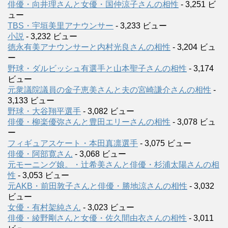
俳優・向井理さんと女優・国仲涼子さんの相性
- 3,251 ビ
ュー
TBS・宇垣美里アナウンサー
- 3,233 ビュー
小説
- 3,232 ビュー
徳永有美アナウンサーと内村光良さんの相性
- 3,204 ビュ
ー
野球・ダルビッシュ有選手と山本聖子さんの相性
- 3,174
ビュー
元衆議院議員の金子恵美さんと夫の宮崎謙介さんの相性
-
3,133 ビュー
野球・大谷翔平選手
- 3,082 ビュー
俳優・柳楽優弥さんと豊田エリーさんの相性
- 3,078 ビュ
ー
フィギュアスケート・本田真凛選手
- 3,075 ビュー
俳優・阿部寛さん
- 3,068 ビュー
元モーニング娘。・辻希美さんと俳優・杉浦太陽さんの相
性
- 3,053 ビュー
元AKB・前田敦子さんと俳優・勝地涼さんの相性
- 3,032
ビュー
女優・有村架純さん
- 3,023 ビュー
俳優・綾野剛さんと女優・佐久間由衣さんの相性
- 3,011